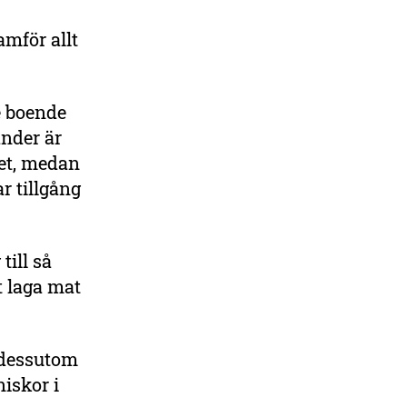
amför allt
e boende
änder är
tet, medan
r tillgång
till så
t laga mat
 dessutom
niskor i