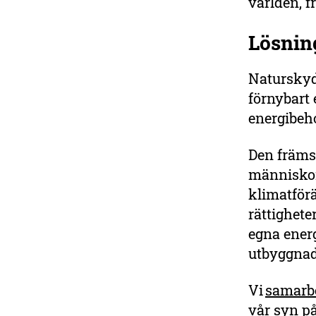
världen, f
Lösnin
Naturskydd
förnybart
energibeho
Den främst
människor
klimatförä
rättighete
egna energ
utbyggnade
Vi
samarbe
vår syn på