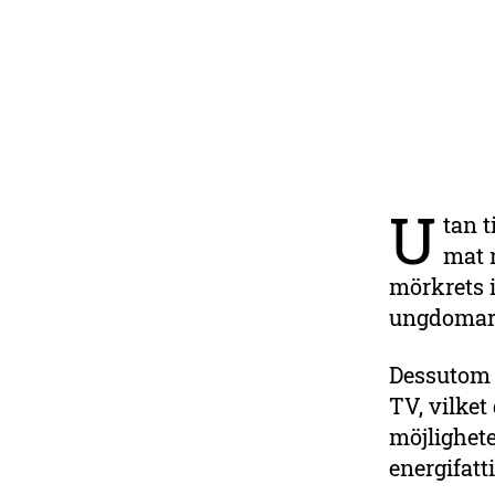
U
tan t
Stå upp för naturen
mat n
Läget för vår planet är akut,
mörkrets i
men vi kan fortfarande
ungdomar 
bromsa utvecklingen. Du
behövs i det arbetet!
Dessutom g
TV, vilke
Bli medlem
möjlighete
energifat