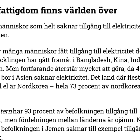
fattigdom finns världen över
människor som helt saknar tillgång till elektricit
den.
 många människor fått tillgång till elektricitet 
cklingen har gått framåt i Bangladesh, Kina, In
. Men fortfarande återstår mycket att göra, då 4
bor i Asien saknar elektricitet. Det land där fles
ill el är Nordkorea – hela 73 procent av nordkore
tern
har 93 procent av befolkningen tillgång till
et, men fördelningen mellan länderna är ojämn. 
 befolkningen i Jemen saknar till exempel tillgån
t.