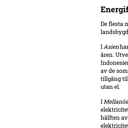
Energi
De flesta 
landsbyg
I
Asien
har
åren. Utve
Indonesien
av de som 
tillgång t
utan el.
I
Mellanös
elektricit
hälften av
elektricite