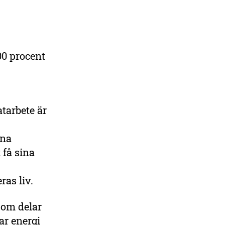
00 procent
tarbete är
ina
 få sina
ras liv.
som delar
ar energi