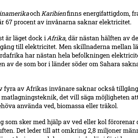
inamerika
och
Karibien
finns energifattigdom, fr
är 67 procent av invånarna saknar elektricitet.
st är läget dock i
Afrika
, där nästan hälften av d
lgång till elektricitet. Men skillnaderna mellan l
ordafrika har nästan hela befolkningen elektrici
en av de som bor i länder söder om Sahara sakna
v fyra av Afrikas invånare saknar också tillgång 
 matlagningsteknik, det vill säga möjligheten at
ehöva använda ved, biomassa eller träkol.
g som sker med hjälp av ved eller kol förorenar
ten. Det leder till att omkring 2,8 miljoner män