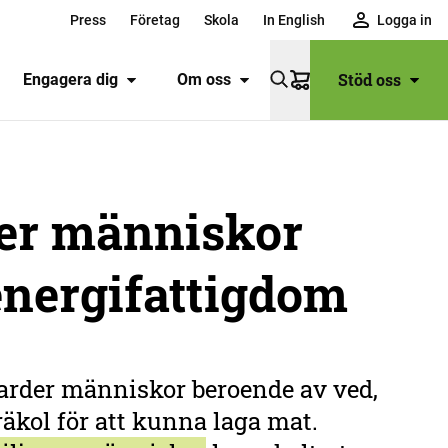
Press
Företag
Skola
In English
Logga in
Stöd oss
Engagera dig
Om oss
Varukorg
der människor
 energifattigdom
ljarder människor beroende av ved,
äkol för att kunna laga mat.