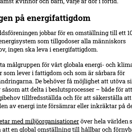
rämst kvinnor och barn, varje år dör i förtid.
gen på energifattigdom
sföreningen jobbar för en omställning till ett 1
 energisystem som tillgodoser alla människors
v, ingen ska leva i energifattigdom.
a målgruppen för vårt globala energi- och klima
 som lever i fattigdom och som är sårbara för
ndringarna. De behöver få möjlighet att utöva s
r såsom att delta i beslutsprocesser – både för att
ibehov tillfredsställda och för att säkerställa att
n av energi inte försämrar eller inkräktar på de
tar med miljöorganisationer
över hela världen 
 att en global omställning till hållbar och förnyb