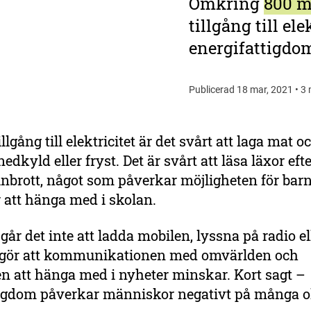
Omkring
800 m
tillgång till el
energifattigdo
Publicerad 18 mar, 2021 • 3 
illgång till elektricitet är det svårt att laga mat o
edkyld eller fryst. Det är svårt att läsa läxor eft
nbrott, något som påverkar möjligheten för bar
att hänga med i skolan.
år det inte att ladda mobilen, lyssna på radio ell
t gör att kommunikationen med omvärlden och
n att hänga med i nyheter minskar. Kort sagt –
tigdom påverkar människor negativt på många ol