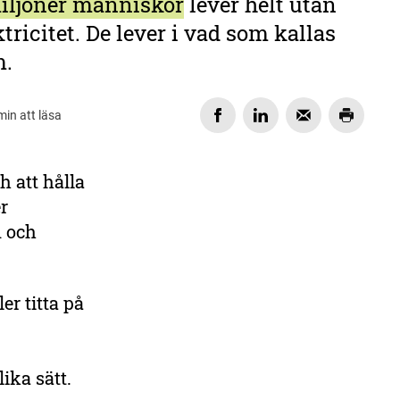
iljoner människor
lever helt utan
ektricitet. De lever i vad som kallas
m.
min att läsa
ch att hålla
DELA
er
n och
er titta på
ika sätt.