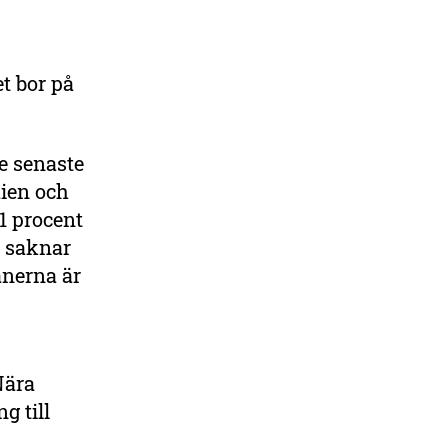
et bor på
de senaste
dien och
1 procent
t saknar
anerna är
Nära
g till