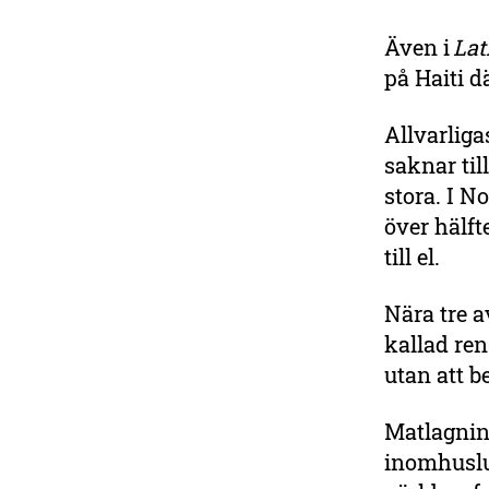
Även i
Lat
på Haiti d
Allvarliga
saknar til
stora. I N
över hälft
till el.
Nära tre a
kallad ren
utan att b
Matlagnin
inomhusluf