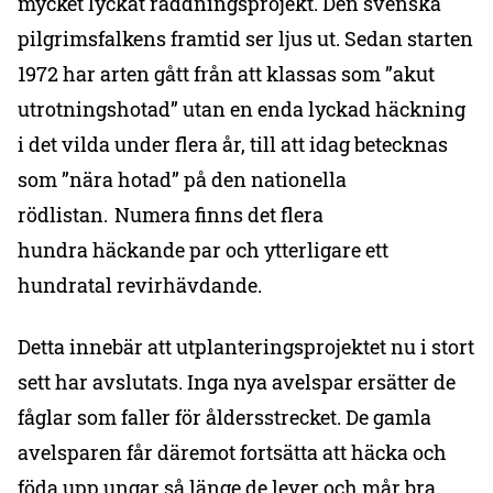
mycket lyckat räddningsprojekt. Den svenska
pilgrimsfalkens framtid ser ljus ut. Sedan starten
1972 har arten gått från att klassas som ”akut
utrotningshotad” utan en enda lyckad häckning
i det vilda under flera år, till att idag betecknas
som ”nära hotad” på den nationella
rödlistan. Numera finns det flera
hundra häckande par och ytterligare ett
hundratal revirhävdande.
Detta innebär att utplanteringsprojektet nu i stort
sett har avslutats. Inga nya avelspar ersätter de
fåglar som faller för åldersstrecket. De gamla
avelsparen får däremot fortsätta att häcka och
föda upp ungar så länge de lever och mår bra.