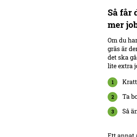
Så får
mer jo
Om du har
gräs är de
det ska gå
lite extra 
Kratt
1
Ta bo
2
Så än
3
Ett annat 