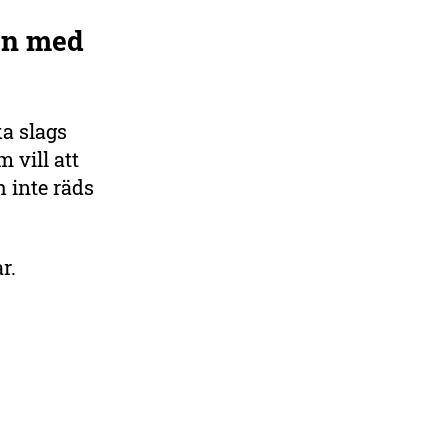
en med
a slags
 vill att
h inte räds
r.