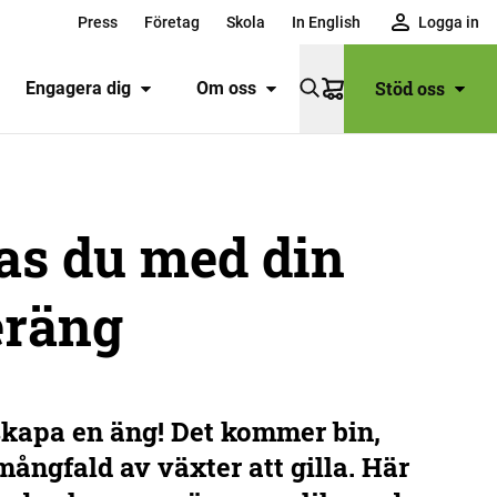
Press
Företag
Skola
In English
Logga in
Stöd oss
Engagera dig
Om oss
Varukorg
as du med din
eräng
 skapa en äng! Det kommer bin,
 mångfald av växter att gilla. Här