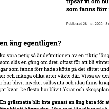
tipsar vi om hu
som fanns förr i
Publicerad 28 mar, 2022 • 3 
en äng egentligen?
 vara petig så är definitionen av en riktig "äng
om slås en gång om året, oftast för att bli vinterf
ngar som fanns förr hade skötts på det sättet un
er och många olika arter växte där. Vissa av de
 har blivit mycket sällsynta och idag finns kna
gar kvar. De flesta har blivit åkrar och skogsplan
 En gräsmatta blir inte genast en äng bara för at
ter bli att klippa den.
Men med lite tålamod så