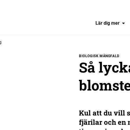
Lär dig mer
g
BIOLOGISK MÅNGFALD
Så lyck
blomst
Kul att du vill
fjärilar och en