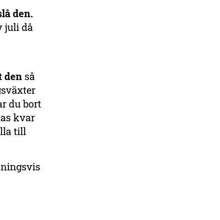
slå den.
 juli då
rt den
så
gsväxter
r du bort
nas kvar
a till
ningsvis