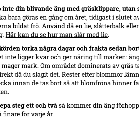
 inte din blivande äng med gräsklippare, utan 
ka bara göras en gång om året, tidigast i slutet av
rna bildat frö. Använd då en lie, slåtterbalk eller
g.
Här kan du se hur man slår med lie
.
skörden torka några dagar och frakta sedan bo
et inte ligger kvar och ger näring till marken: än
ar mager mark. Om området dominerats av gräs ta
irekt då du slagit det. Rester efter blommor läm
cka innan de tas bort så att blomfröna hinner fall
en.
epa steg ett och två
så kommer din äng förhopp
li finare för varje år.