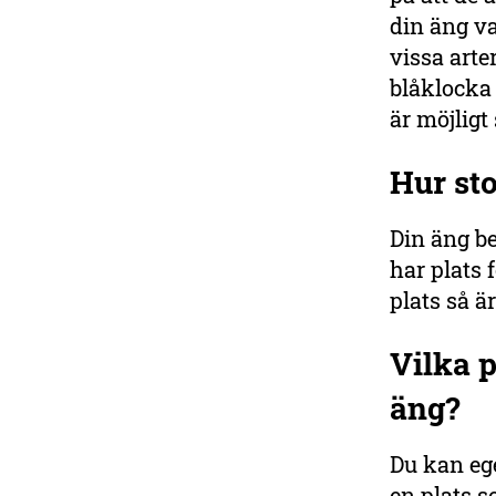
din äng va
vissa arte
blåklocka 
är möjligt
Hur st
Din äng b
har plats 
plats så ä
Vilka p
äng?
Du kan ege
en plats s