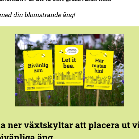
l med din blomstrande äng!
a ner växtskyltar att placera ut v
bivänliga äng