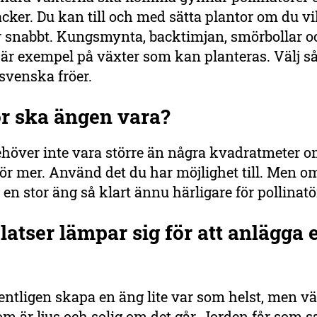
cker. Du kan till och med sätta plantor om du vil
r snabbt. Kungsmynta, backtimjan, smörbollar o
är exempel på växter som kan planteras. Välj så
 svenska fröer.
or ska ängen vara?
ehöver inte vara större än några kvadratmeter o
för mer. Använd det du har möjlighet till. Men o
r en stor äng så klart ännu härligare för pollinat
latser lämpar sig för att anlägga 
ntligen skapa en äng lite var som helst, men vä
om är ljus och solig om det går. Jorden får som s