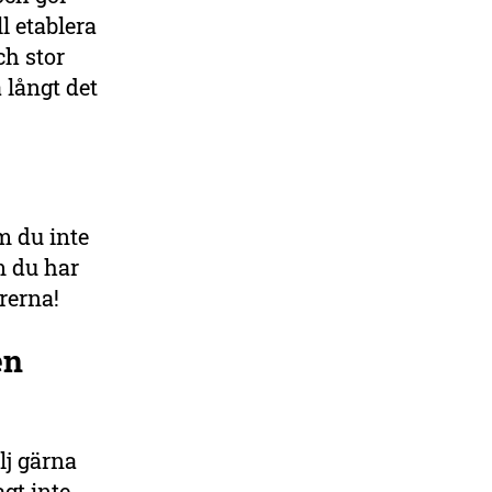
l etablera
ch stor
 långt det
m du inte
m du har
örerna!
en
lj gärna
agt inte