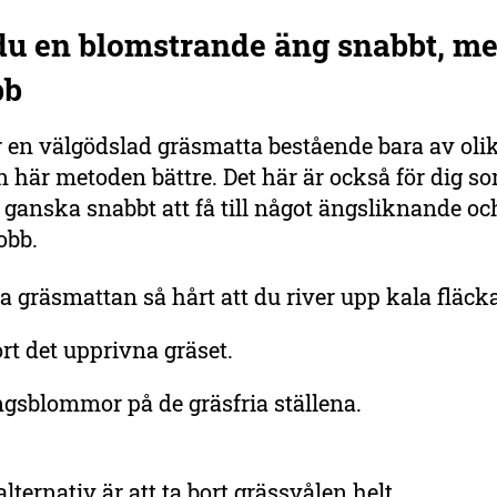
 du en blomstrande äng snabbt, m
bb
 en välgödslad gräsmatta bestående bara av olik
n här metoden bättre. Det här är också för dig som
 ganska snabbt att få till något ängsliknande oc
jobb.
a gräsmattan så hårt att du river upp kala fläcka
rt det upprivna gräset.
gsblommor på de gräsfria ställena.
alternativ är att ta bort grässvålen helt.