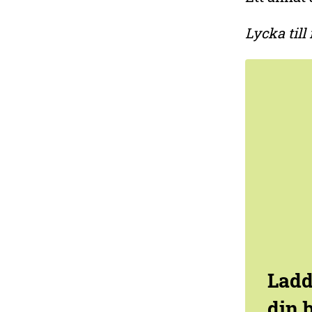
Lycka til
Ladd
din 