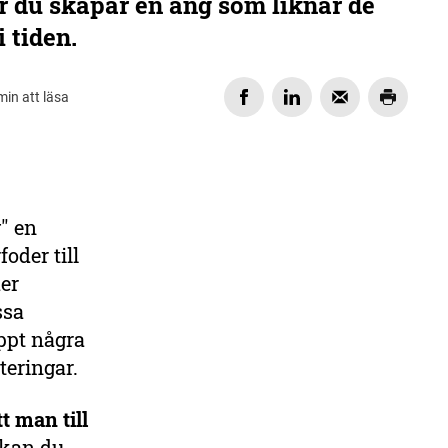
r du skapar en äng som liknar de
 tiden.
min att läsa
DELA
" en
oder till
der
ssa
ppt några
teringar.
t man till
 kan du