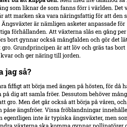
ng som liknar de som fanns förr i världen. Det v
 är att marken ska vara näringsfattig för att den
. Ängsväxter är nämligen asketer anpassade för
tiga förhållanden. Att växterna slås en gång per
rs bort gynnar också mångfalden och gör det lät
t gro. Grundprincipen är att löv och gräs tas bort 
 kvar och ger näring till jorden.
a jag så?
ra fiffigt att börja med ängen på hösten, för då h
på dig att samla fröer. Dessutom behöver många
 att gro. Men det går också att börja på våren, oc
 påse ängsfröer. Vissa fröblandningar innehålle
m egentligen inte är typiska ängsväxter, men so
 andra växterna ska komma gynnar pollinatörer 