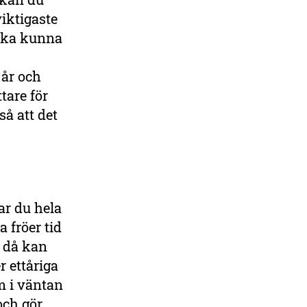
iktigaste
 ska kunna
 år och
tare för
så att det
ar du hela
 fröer tid
h då kan
r ettåriga
m i väntan
och gör