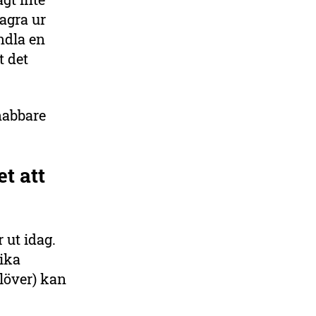
agra ur
ndla en
t det
snabbare
t att
 ut idag.
ika
löver) kan