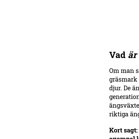
Vad
är
Stå upp för naturen
Vi behöver dig som vill ge
Om man ska
naturen en röst och som vill
gräsmark s
se en miljöpolitik som tar
djur. De ä
naturkrisen på allvar.
Tillsammans gör vi skillnad!
generation
ängsväxter
Bli medlem
riktiga än
Kort sagt:
exempel lå