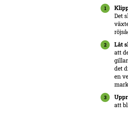
Klipp
1
Det s
växte
röjså
Låt 
2
att d
gill
det d
en ve
mark
Uppr
3
att b