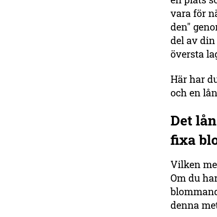
vara för n
den" geno
del av din
översta la
Här har du
och en l
Det lå
fixa b
Vilken met
Om du har
blommande
denna meto