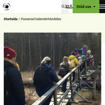
Stöd oss
Varukorg
Startsida
Passerad kalenderhändelse