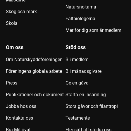
Natursnokarna
Skog och mark
Fältbiologerna
Skola
Mer för dig som är medlem
Om oss
Stöd oss
Om Naturskyddsföreningen
Bli medlem
Föreningens globala arbete
Bli månadsgivare
Press
Ge en gåva
Publikationer och dokument
Starta en insamling
Jobba hos oss
Stora gåvor och filantropi
Kontakta oss
Testamente
Bra Miljöval
Fler sätt att stödja oss