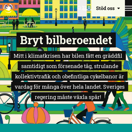
Stöd oss
Varukorg
Bryt bilberoendet
Mitt i klimatkrisen har bilen fått en gräddfil
samtidigt som försenade tåg, strulande
kollektivtrafik och obefintliga cykelbanor är
vardag för många över hela landet. Sveriges
regering måste växla spår!