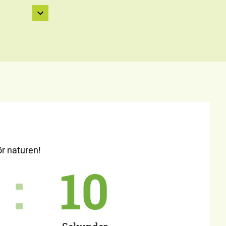
ör naturen!
:
08