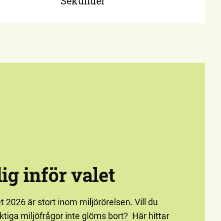
Sekunder
ig inför valet
2026 är stort inom miljörörelsen. Vill du
iktiga miljöfrågor inte glöms bort? Här hittar