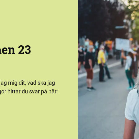
nen 23
jag mig dit, vad ska jag
or hittar du svar på här: