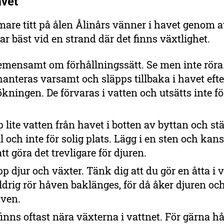
avet
are titt på ålen Ålinårs vänner i havet genom a
ar bäst vid en strand där det finns växtlighet.
emensamt om förhållningssätt. Se men inte röra.
hanteras varsamt och släpps tillbaka i havet efte
kningen. De förvaras i vatten och utsätts inte fö
 lite vatten från havet i botten av byttan och st
l och inte för solig plats. Lägg i en sten och kan
att göra det trevligare för djuren.
p djur och växter. Tänk dig att du gör en åtta i 
aldrig rör håven baklänges, för då åker djuren oc
åven.
finns oftast nära växterna i vattnet. För gärna 