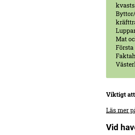
kvasts
Byttor
kräfttr
Luppar
Mat oc
Första
Faktah
Västerh
Viktigt at
Läs mer p
Vid hav