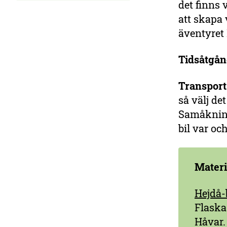
det finns 
att skapa 
äventyret
Tidsåtgå
Transport
så välj de
Samåkning
bil var och
Materi
Hejdå-
Flaska
Håvar.