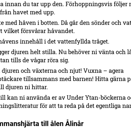
a innan du tar upp den. Förhoppningsvis följer 
från havet med upp.
te med håven i botten. Då går den sönder och vat
t vilket försvårar håvandet.
håvens innehåll i det vattenfyllda tråget.
gger djuren helt stilla. Nu behöver ni vänta och lå
tan tills de vågar röra sig.
 djuren och växterna och njut! Vuxna – agera
äckare tillsammans med barnen! Hitta gärna p
l djuren ni hittar.
ill kan ni använda er av Under Ytan-böckerna 
ingslitteratur för att ta reda på det egentliga n
ammanshjärta till ålen Ålinår