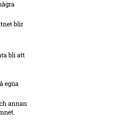
några
tnet blir
ta bli att
å egna
och annan
amnet.