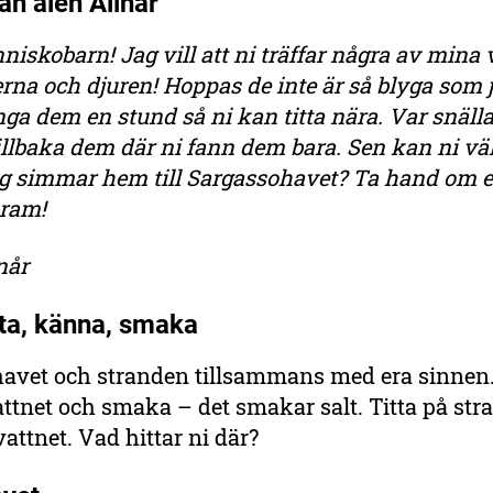
ån ålen Ålinår
iskobarn! Jag vill att ni träffar några av mina
na och djuren! Hoppas de inte är så blyga som 
ånga dem en stund så ni kan titta nära. Var snäl
illbaka dem där ni fann dem bara. Sen kan ni vä
ag simmar hem till Sargassohavet? Ta hand om er
kram!
når
kta, känna, smaka
havet och stranden tillsammans med era sinnen
vattnet och smaka – det smakar salt. Titta på st
 vattnet. Vad hittar ni där?