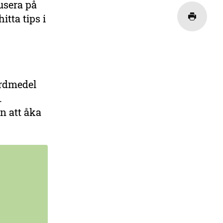
kusera på
itta tips i
ärdmedel
.
n att åka