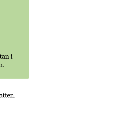
tan i
n.
atten.