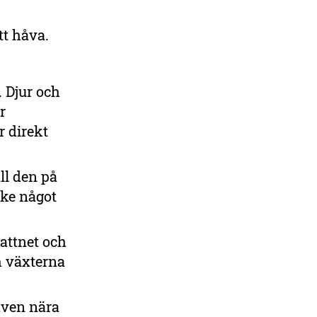
tt håva.
 Djur och
r
r direkt
äll den på
ske något
vattnet och
h växterna
håven nära