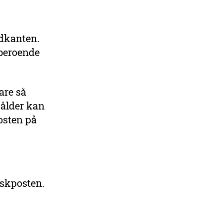
ndkanten.
 beroende
are så
 ålder kan
posten på
askposten.