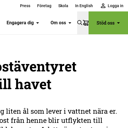
Press
Företag
Skola
In English
Logga in
Stöd oss
Engagera dig
Om oss
Varukorg
stäventyret
ill havet
g liten ål som lever i vattnet nära er.
ost från henne blir utflykten till