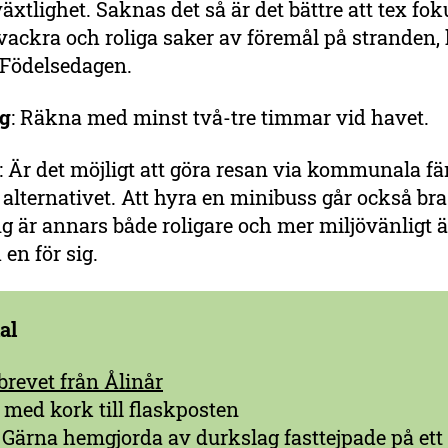
växtlighet. Saknas det så är det bättre att tex fo
vackra och roliga saker av föremål på stranden, h
 Födelsedagen.
ng
: Räkna med minst två-tre timmar vid havet.
: Är det möjligt att göra resan via kommunala f
t alternativet. Att hyra en minibuss går också bra
 är annars både roligare och mer miljövänligt ä
 en för sig.
al
brevet från Ålinår
 med kork till flaskposten
 Gärna hemgjorda av durkslag fasttejpade på ett