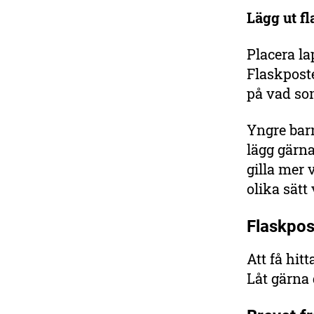
Lägg ut f
Placera la
Flaskposte
på vad som
Yngre barn
lägg gärna
gilla mer 
olika sätt
Flaskpos
Att få hit
Låt gärna