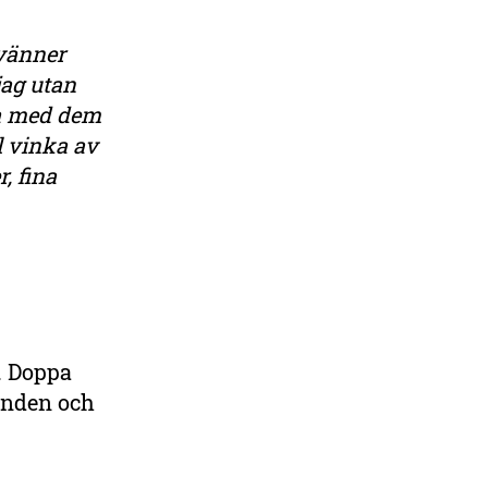
 vänner
jag utan
la med dem
l vinka av
, fina
. Doppa
randen och