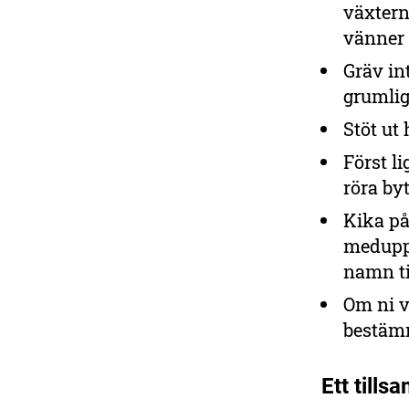
växtern
vänner 
Gräv in
grumlig
Stöt ut 
Först li
röra byt
Kika på
meduppt
namn til
Om ni v
bestämn
Ett tills