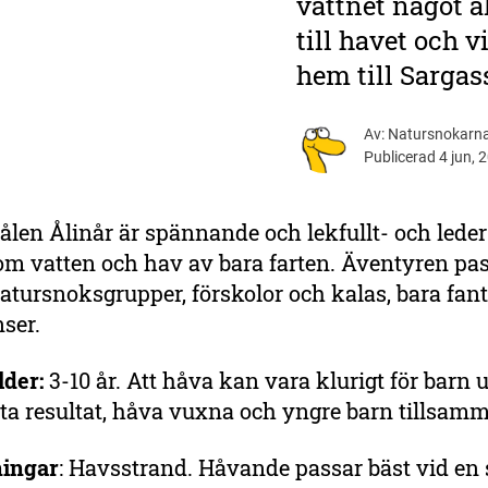
vattnet något al
till havet och 
hem till Sargas
Av: Natursnokarn
Publicerad 4 jun, 2
 ålen Ålinår är spännande och lekfullt- och leder 
m vatten och hav av bara farten. Äventyren pas
Natursnoksgrupper, förskolor och kalas, bara fan
nser.
lder:
3-10 år. Att håva kan vara klurigt för barn 
sta resultat, håva vuxna och yngre barn tillsam
ningar
: Havsstrand. Håvande passar bäst vid en 