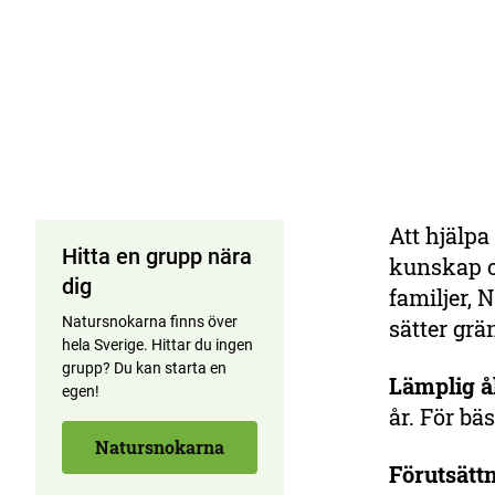
Att hjälpa
Hitta en grupp nära
kunskap o
dig
familjer, 
Natursnokarna finns över
sätter grä
hela Sverige. Hittar du ingen
grupp? Du kan starta en
Lämplig å
egen!
år. För bä
Natursnokarna
Förutsätt