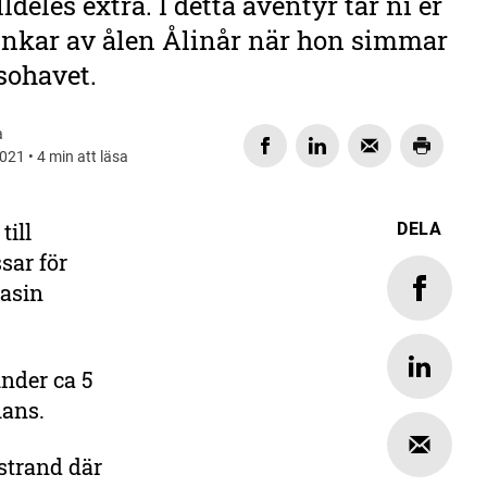
ldeles extra. I detta äventyr tar ni er
vinkar av ålen Ålinår när hon simmar
sohavet.
a
021 • 4 min att läsa
till
DELA
sar för
tasin
under ca 5
mans.
strand där