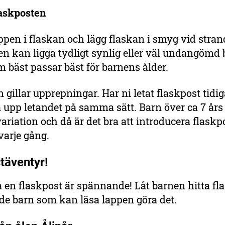
laskposten
ppen i flaskan och lägg flaskan i smyg vid stra
n kan ligga tydligt synlig eller väl undangömd
 bäst passar bäst för barnens ålder.
 gillar upprepningar. Har ni letat flaskpost tidig
 upp letandet på samma sätt. Barn över ca 7 års
variation och då är det bra att introducera flask
 varje gång.
täventyr!
ta en flaskpost är spännande! Låt barnen hitta fl
 de barn som kan läsa lappen göra det.