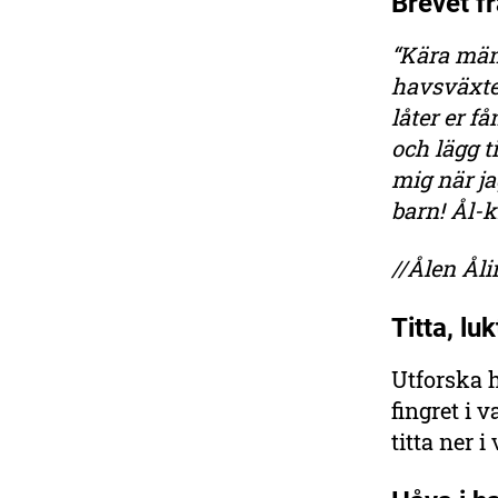
Brevet fr
“Kära männ
havsväxter
låter er f
och lägg t
mig när j
barn! Ål-
//Ålen Åli
Titta, lu
Utforska 
fingret i 
titta ner i