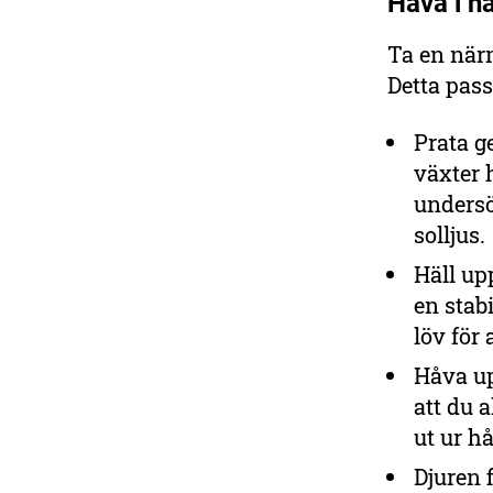
Håva i h
Ta en närm
Detta pass
Prata g
växter 
undersö
solljus.
Häll upp
en stabi
löv för 
Håva up
att du 
ut ur h
Djuren 