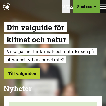
Stöd oss
Varukorg
Din valguide för
klimat och natur
Vilka partier tar klimat- och naturkrisen på
allvar och vilka gör det inte?
Till valguiden
Nyheter