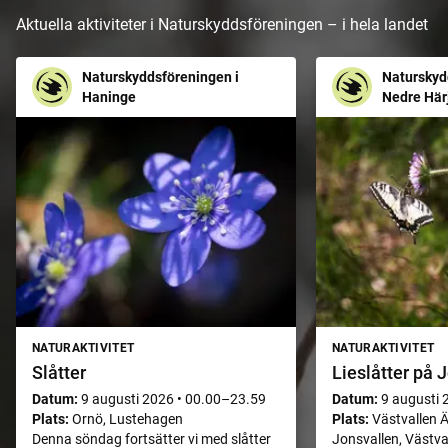
Aktuella aktiviteter i Naturskyddsföreningen – i hela landet
Naturskyddsföreningen i
Naturskyd
Haninge
Nedre Här
NATURAKTIVITET
NATURAKTIVITET
Slåtter
Lieslåtter på 
Datum:
9 augusti 2026
•
00.00–23.59
Datum:
9 augusti 
Plats:
Ornö, Lustehagen
Plats:
Västvallen Ä
Denna söndag fortsätter vi med slåtter
Jonsvallen, Västva