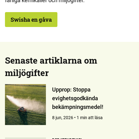
farliga kemikalier och miljögifter.
Swisha en gåva
Senaste artiklarna om
miljögifter
Upprop: Stoppa
evighetsgodkända
bekämpningsmedel!
8 jun, 2026 • 1 min att läsa