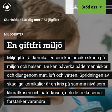
Stöd oss
Varukorg
Startsida
Lär dig mer
Miljögifter
MILJÖGIFTER
E
n giftfri miljö
Miljögifter är kemikalier som kan orsaka skada på
miljön och hälsan. De kan påverka både människor
och djur genom mat, luft och vatten. Spridningen av
skadliga kemikalier är en kris på samma nivå som
klimatkrisen och naturkrisen, och de tre kriserna
förstärker varandra.