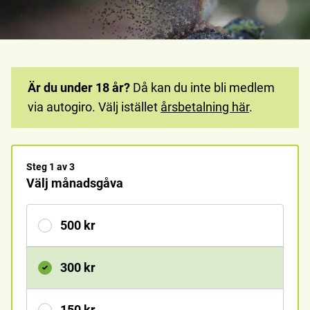
Är du under 18 år?
Då kan du inte bli medlem
via autogiro. Välj istället
årsbetalning här
.
Steg
1
av
3
Välj månadsgåva
500
kr
300
kr
150
kr