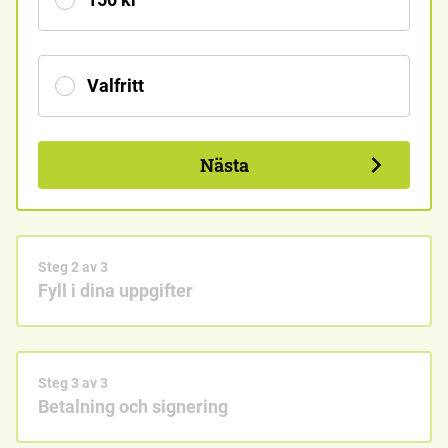
Valfritt
Nästa
Steg
2
av
3
Fyll i dina uppgifter
Steg
3
av
3
Betalning och signering