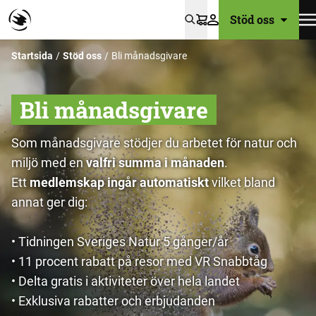
Stöd oss
Varukorg
Startsida
Stöd oss
Bli månadsgivare
Bli månadsgivare
Som månadsgivare stödjer du arbetet för natur och
miljö med en
valfri summa i månaden
.
Ett
medlemskap ingår automatiskt
vilket bland
annat ger dig:
• Tidningen Sveriges Natur 5 gånger/år
• 11 procent rabatt på resor med VR Snabbtåg
• Delta gratis i aktiviteter över hela landet
• Exklusiva rabatter och erbjudanden