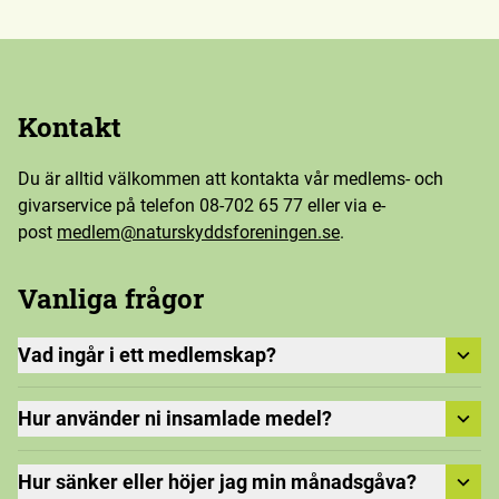
Kontakt
Du är alltid välkommen att kontakta vår medlems- och
givarservice på telefon 08-702 65 77 eller via e-
post
medlem@naturskyddsforeningen.se
.
Vanliga frågor
Vad ingår i ett medlemskap?
Hur använder ni insamlade medel?
Hur sänker eller höjer jag min månadsgåva?