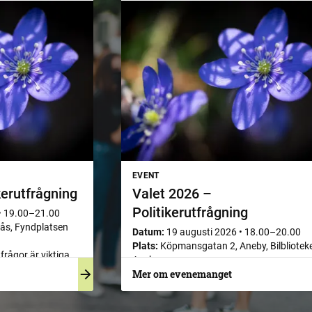
EVENT
kerutfrågning
Valet 2026 –
Politikerutfrågning
•
19.00–21.00
nås, Fyndplatsen
Datum:
19 augusti 2026
•
18.00–20.00
Plats:
Köpmansgatan 2, Aneby, Bilbliotek
 frågor är viktiga
Aneby
Mer om evenemanget
Politikerutfrågning inför valet - vilka frågo
vill du ställa?