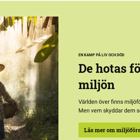
EN KAMP PÅ LIV OCH DÖD
De hotas f
miljön
Världen över finns miljöf
Men vem skyddar dem s
Läs mer om miljöför