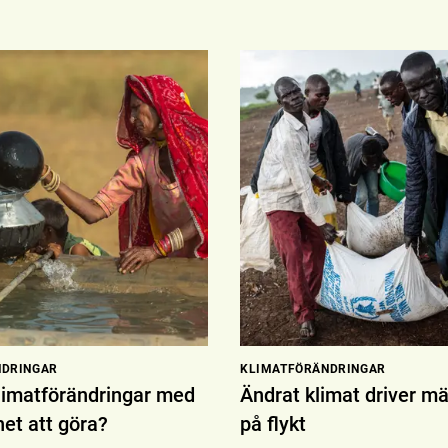
NDRINGAR
KLIMAT­FÖRÄNDRINGAR
limatförändringar med
Ändrat klimat driver m
het att göra?
på flykt