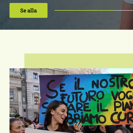
mellan b
Se alla
Reningsv
över äng
mot rond
Tylösand