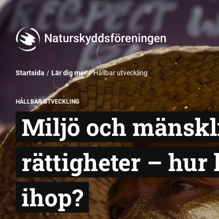
Startsida
Lär dig mer
Hållbar utveckling
HÅLLBAR UTVECKLING
Miljö och mänskl
rättigheter – hur
ihop?