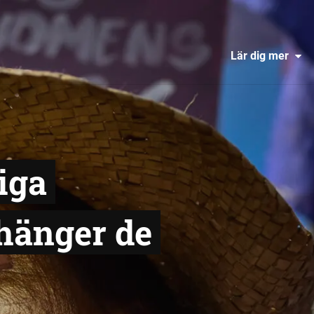
Lär dig mer
iga
 hänger de