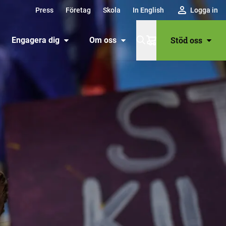
Press
Företag
Skola
In English
Logga in
Stöd oss
Engagera dig
Om oss
Varukorg