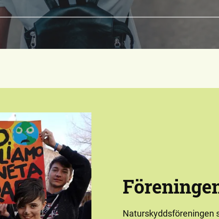
ebyggelsen och Västra Strandens
erk. Vandringen fortsätter sedan
en på gamla Civila Flygfältet och
ellen Flygaregatan/Nya
svägen. Vi kommer sedan att […]
Föreningen
Naturskyddsföreningen s