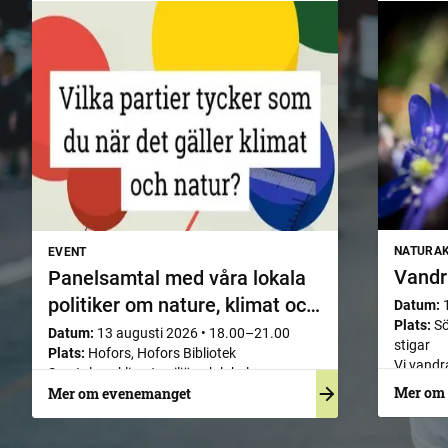
NATURAK
EVENT
Vandr
Panelsamtal med våra lokala
politiker om nature, klimat och
Datum:
Plats:
Sö
matsäkerhet
Datum:
13 augusti 2026
•
18.00–21.00
stigar
Plats:
Hofors, Hofors Bibliotek
Vi vandr
Samtal om klimat, miljö och lokal
sträckni
Mer om
Mer om evenemanget
matberedskap inför valet
till den
Vandring
gamla N