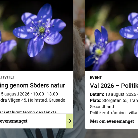
TIVITET
EVENT
ing genom Söders natur
Val 2026 – Politi
15 augusti 2026
•
10.00–13.00
Datum:
18 augusti 2026
dra Vägen 45, Halmstad, Grusade
Plats:
Storgatan 55, Tra
Secondhand
ar i ett lugnt tempo den tänkta
Politikerutfrågning - vilka
ngen för anslutningsvägen på Söder
för dig?
 evenemanget
Mer om evenemanget
 planerade Söderbron över Nissan.
en startar nere vid Nissan utmed
issavarvet och går genom skogen