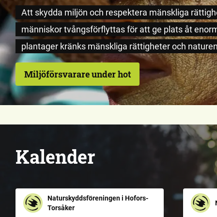
Att skydda miljön och respektera mänskliga rättigh
människor tvångsförflyttas för att ge plats åt en
plantager kränks mänskliga rättigheter och naturen
Miljöförsvarare under hot
Kalender
Naturskyddsföreningen i Hofors-
Torsåker