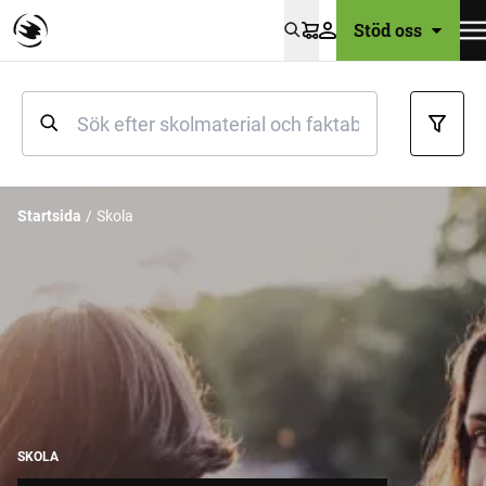
Stöd oss
Varukorg
Startsida
Skola
SKOLA