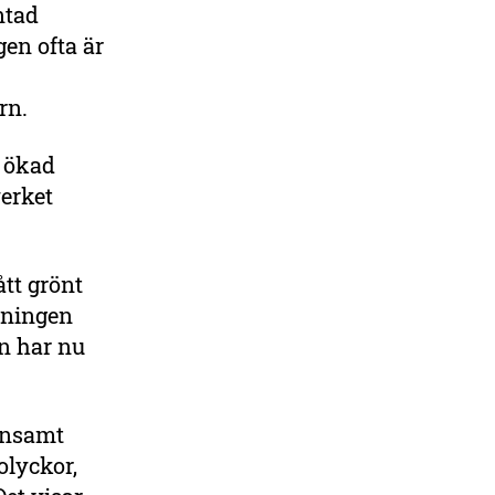
ntad
en ofta är
örn.
l ökad
verket
tt grönt
eningen
en har nu
önsamt
olyckor,