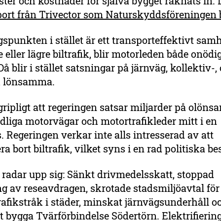
ster och kostnader för själva bygget räknats in. 
ort från Trivector som Naturskyddsföreningen b
punkten i stället är ett transporteffektivt sam
eller lägre biltrafik, blir motorleden både onödi
å blir i stället satsningar på järnväg, kollektiv-,
k lönsamma.
gripligt att regeringen satsar miljarder på olön
liga motorvägar och motortrafikleder mitt i en
. Regeringen verkar inte alls intresserad av att
ra bort biltrafik, vilket syns i en rad politiska be
radar upp sig: Sänkt drivmedelsskatt, stoppad
g av reseavdragen, skrotade stadsmiljöavtal för
rafikstråk i städer, minskat järnvägsunderhåll o
tt bygga Tvärförbindelse Södertörn. Elektrifiering