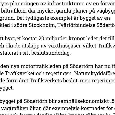
tyrs planeringen av infrastrukturen av en förvä
biltrafiken, där mycket gamla planer på vägbygg
rund. Det tydligaste exemplet är bygget av en
kled i södra Stockholm, Tvärförbindelse Södert
t bygget kostar 20 miljarder kronor leder det til
och ökade utsläpp av växthusgaser, vilket Trafik
taterat i sitt beslutsunderlag.
den nya motortrafikleden på Södertörn har nu få
åde Trafikverket och regeringen. Naturskyddsför
e förra året Trafikverkets beslut, men regering
ygget.
bygget på Södertörn blir samhällsekonomiskt l
vägtrafiken ökar, där exempelvis kostnader för 