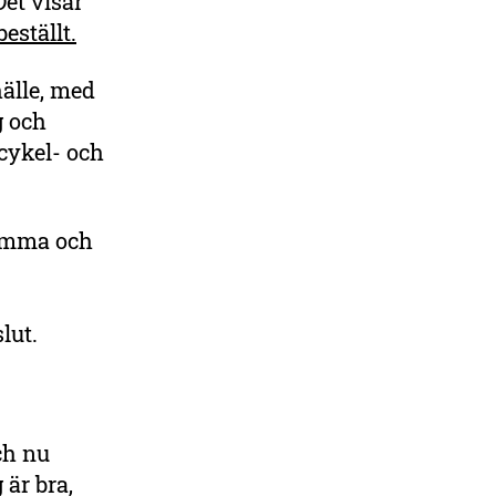
Det visar
eställt.
hälle, med
g och
 cykel- och
samma och
slut.
ch nu
 är bra,