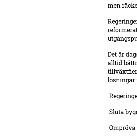
men räcke
Regeringe
reformera
utgångspu
Det är dag
alltid bät
tillväxtfi
lösningar
Regering
Sluta byg
Ompröva pl