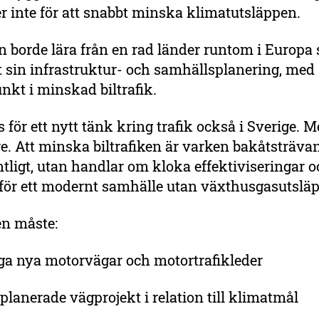
r inte för att snabbt minska klimatutsläppen.
n borde lära från en rad länder runtom i Europa
t sin infrastruktur- och samhällsplanering, med
nkt i minskad biltrafik.
s för ett nytt tänk kring trafik också i Sverige. M
tre. Att minska biltrafiken är varken bakåtsträvan
entligt, utan handlar om kloka effektiviseringar 
 för ett modernt samhälle utan växthusgasutslä
en måste:
ga nya motorvägar och motortrafikleder
anerade vägprojekt i relation till klimatmål