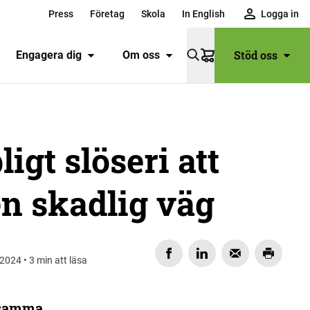
Press
Företag
Skola
In English
Logga in
Stöd oss
Engagera dig
Om oss
Varukorg
igt slöseri att
n skadlig väg
2024 • 3 min att läsa
önsamma
DELA