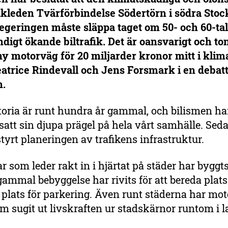
ikleden Tvärförbindelse Södertörn i södra Sto
egeringen måste släppa taget om 50- och 60-tal
ndigt ökande biltrafik. Det är oansvarigt och to
 ny motorväg för 20 miljarder kronor mitt i klim
atrice Rindevall och Jens Forsmark i en debatta
n.
toria är runt hundra år gammal, och bilismen ha
satt sin djupa prägel på hela vårt samhälle. Seda
styrt planeringen av trafikens infrastruktur.
 som leder rakt in i hjärtat på städer har byggts
gammal bebyggelse har rivits för att bereda plats
plats för parkering. Även runt städerna har mo
om sugit ut livskraften ur stadskärnor runtom i 