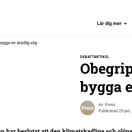
Lär dig mer
 bygga en skadlig väg
DEBATTARTIKEL
Obegripl
bygga e
Av: Press
Publicerad 29 jan, 
n har beslutat att den klimatskadliga och ol