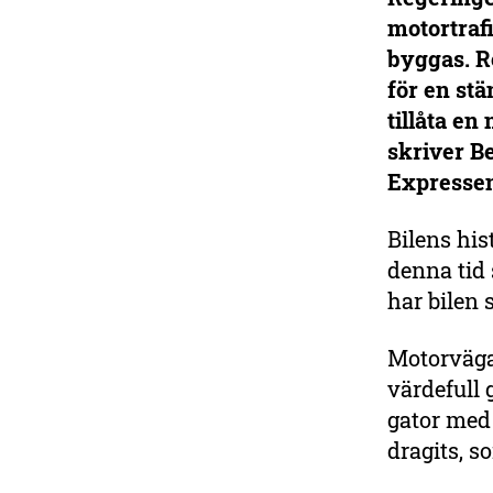
Ge en gåva till
motortraf
klimatet
byggas. R
Vi kan fortfarande bromsa
för en stä
klimatförändringarna! Bidra
tillåta en
till arbetet för att skapa en
skriver Be
tuffare klimatpolitik och för
att visa vägen mot hållbar
Expresse
förnybar energi.
Bilens his
Ge en gåva
denna tid 
har bilen 
Motorvägar
värdefull 
gator med 
dragits, s