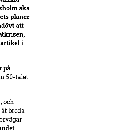
ckholm ska
ets planer
ndövt att
atkrisen,
rtikel i
r på
n 50-talet
, och
 åt breda
torvägar
landet.