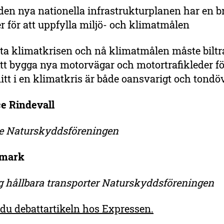
t den nya nationella infrastrukturplanen har en b
r för att uppfylla miljö- och klimatmålen
öta klimatkrisen och nå klimatmålen måste biltr
tt bygga nya motorvägar och motortrafikleder f
mitt i en klimatkris är både oansvarigt och tondö
ce Rindevall
e Naturskyddsföreningen
smark
 hållbara transporter Naturskyddsföreningen
 du debattartikeln hos Expressen.