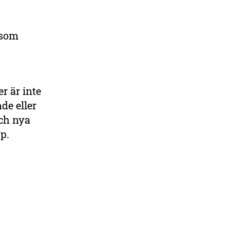
 som
er är inte
de eller
och nya
pp.