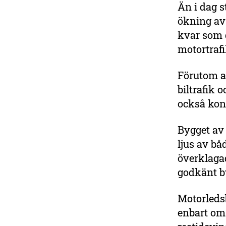
Än i dag s
ökning av 
kvar som g
motortrafi
Förutom at
biltrafik 
också kons
Bygget av 
ljus av b
överklagad
godkänt b
Motorleds
enbart om 