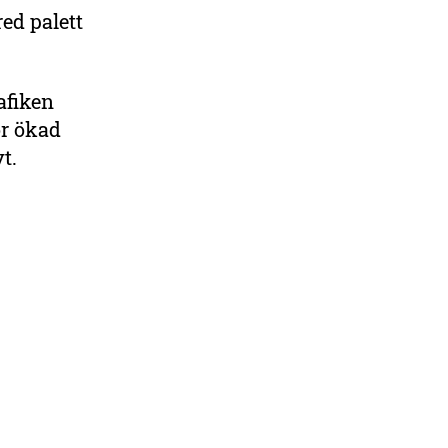
red palett
afiken
ör ökad
vt.