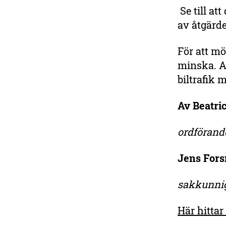
Se till at
av åtgärde
För att m
minska. A
biltrafik 
Av Beatri
ordförand
Jens For
sakkunnig
Här hittar