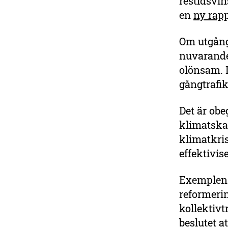
restidsvin
en
ny rapp
Om utgångs
nuvarande 
olönsam. D
gångtrafi
Det är obe
klimatskad
klimatkris
effektivise
Exemplen 
reformerin
kollektivt
beslutet a