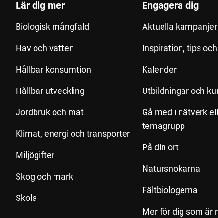
Lär dig mer
Engagera dig
Biologisk mångfald
Aktuella kampanjer 
Hav och vatten
Inspiration, tips oc
Hållbar konsumtion
Kalender
Hållbar utveckling
Utbildningar och ku
Jordbruk och mat
Gå med i nätverk el
temagrupp
Klimat, energi och transporter
På din ort
Miljögifter
Natursnokarna
Skog och mark
Fältbiologerna
Skola
Mer för dig som är