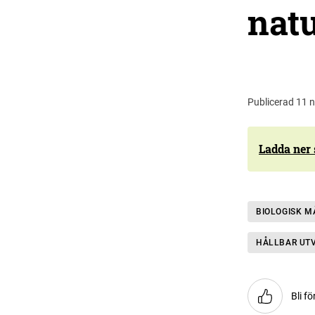
nat
Publicerad 11 
Ladda ner
BIOLOGISK 
HÅLLBAR UT
Bli fö