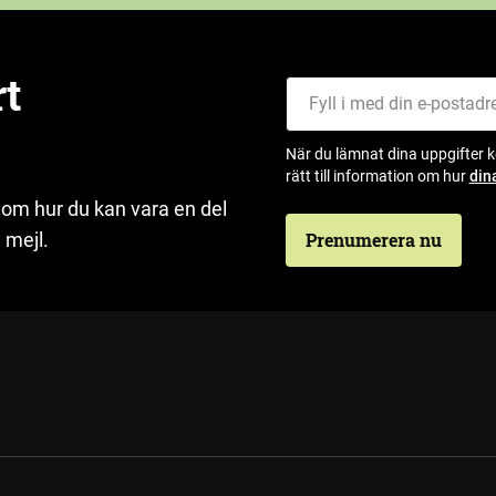
rt
Fyll i med din e-postadress
När du lämnat dina uppgifter 
rätt till information om hur
din
 om hur du kan vara en del
 mejl.
Prenumerera nu