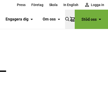
Press
Företag
Skola
In English
Logga in
Stöd oss
Engagera dig
Om oss
Varukorg
 –