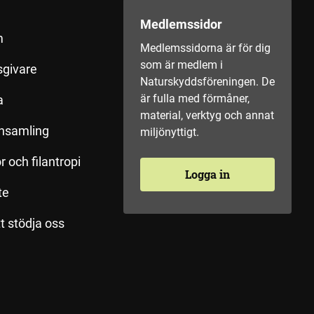
Medlemssidor
m
Medlemssidorna är för dig
som är medlem i
sgivare
Naturskyddsföreningen. De
är fulla med förmåner,
a
material, verktyg och annat
insamling
miljönyttigt.
r och filantropi
Logga in
te
tt stödja oss