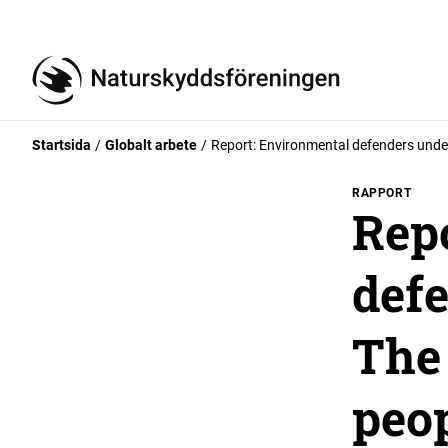
Startsida
Globalt arbete
Report: Environmental defenders under
RAPPORT
Rep
defe
The 
peo