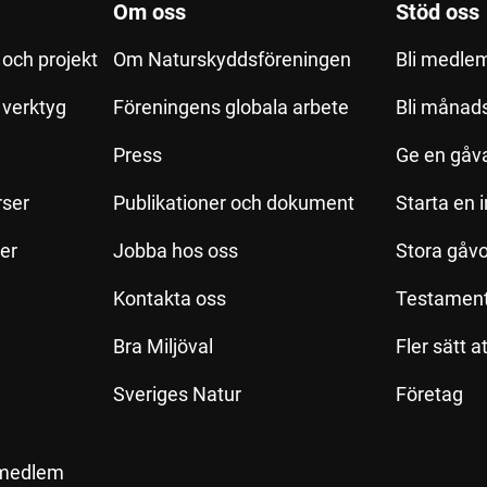
Om oss
Stöd oss
och projekt
Om Naturskyddsföreningen
Bli medle
h verktyg
Föreningens globala arbete
Bli månad
Press
Ge en gåv
rser
Publikationer och dokument
Starta en 
ler
Jobba hos oss
Stora gåvo
Kontakta oss
Testamen
Bra Miljöval
Fler sätt a
Sveriges Natur
Företag
 medlem