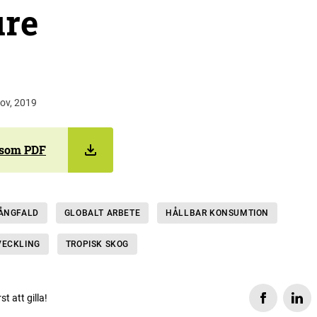
ure
nov, 2019
 som PDF
MÅNGFALD
GLOBALT ARBETE
HÅLLBAR KONSUMTION
VECKLING
TROPISK SKOG
rst att gilla!