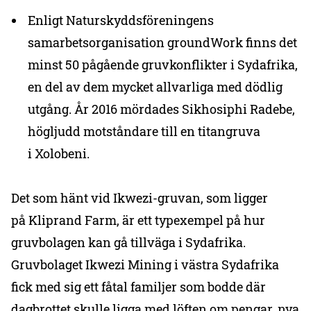
Enligt Naturskyddsföreningens
samarbetsorganisation groundWork finns det
minst 50 pågående gruvkonflikter i Sydafrika,
en del av dem mycket allvarliga med dödlig
utgång. År 2016 mördades Sikhosiphi Radebe,
högljudd motståndare till en titangruva
i Xolobeni.
Det som hänt vid Ikwezi-gruvan, som ligger
på Kliprand Farm, är ett typexempel på hur
gruvbolagen kan gå tillväga i Sydafrika.
Gruvbolaget Ikwezi Mining i västra Sydafrika
fick med sig ett fåtal familjer som bodde där
dagbrottet skulle ligga med löften om pengar, nya