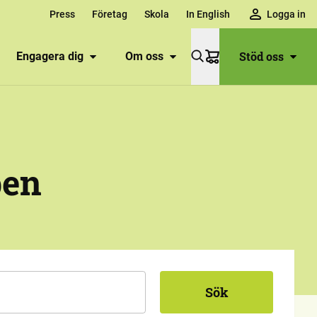
Press
Företag
Skola
In English
Logga in
Stöd oss
Engagera dig
Om oss
Varukorg
pen
Sök