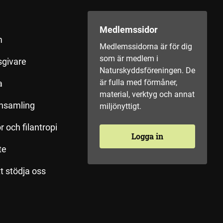
Medlemssidor
m
Medlemssidorna är för dig
som är medlem i
sgivare
Naturskyddsföreningen. De
är fulla med förmåner,
a
material, verktyg och annat
insamling
miljönyttigt.
r och filantropi
Logga in
te
tt stödja oss