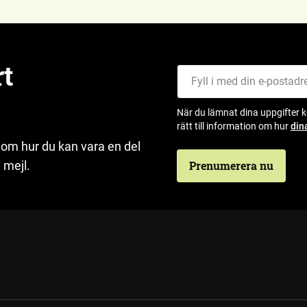
rt
Fyll i med din e-postadress
När du lämnat dina uppgifter 
rätt till information om hur
din
 om hur du kan vara en del
 mejl.
Prenumerera nu