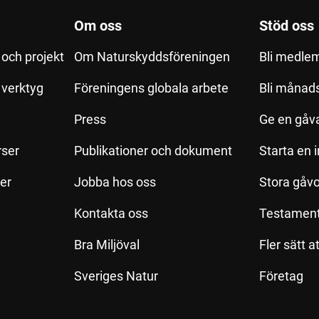
Om oss
Stöd oss
och projekt
Om Naturskyddsföreningen
Bli medle
h verktyg
Föreningens globala arbete
Bli månad
Press
Ge en gåv
rser
Publikationer och dokument
Starta en 
ler
Jobba hos oss
Stora gåvo
Kontakta oss
Testamen
Bra Miljöval
Fler sätt a
Sveriges Natur
Företag