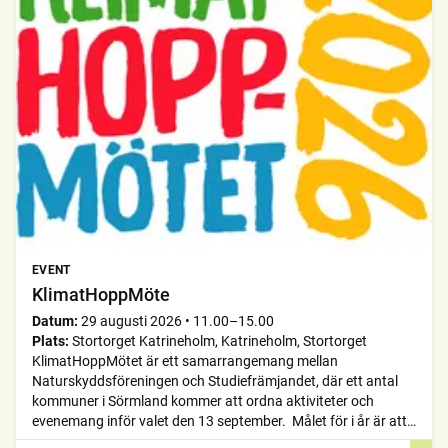
EVENT
KlimatHoppMöte
Datum:
29 augusti 2026
•
11.00–15.00
Plats:
Stortorget Katrineholm, Katrineholm, Stortorget
KlimatHoppMötet är ett samarrangemang mellan
Naturskyddsföreningen och Studiefrämjandet, där ett antal
kommuner i Sörmland kommer att ordna aktiviteter och
evenemang inför valet den 13 september. Målet för i år är att
lyfta klimatet som en valfråga. Mer information finns på