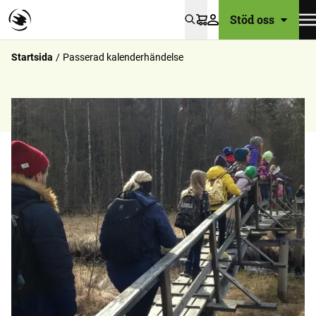
Stöd oss
Varukorg
Startsida
Passerad kalenderhändelse