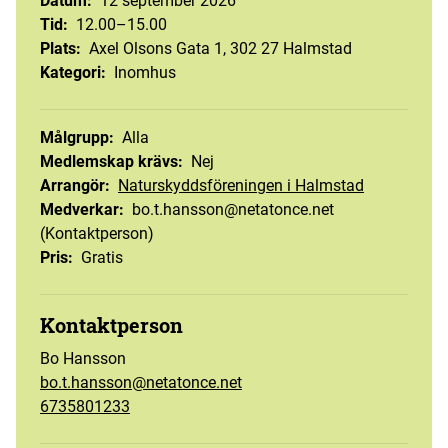
Datum
:
12 september 2026
Tid
:
12.00–15.00
Plats
:
Axel Olsons Gata 1, 302 27 Halmstad
Kategori
:
Inomhus
Målgrupp
:
Alla
Medlemskap krävs
:
Nej
Arrangör
:
Naturskyddsföreningen i Halmstad
Medverkar
:
bo.t.hansson@netatonce.net
(Kontaktperson)
Pris
:
Gratis
Kontaktperson
Bo Hansson
bo.t.hansson@netatonce.net
6735801233