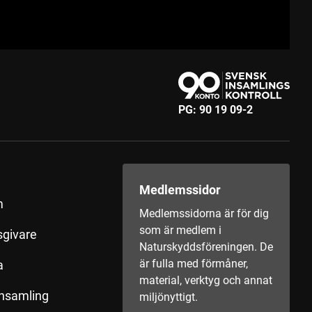
PG:
90 19 09-2
Medlemssidor
m
Medlemssidorna är för dig
som är medlem i
sgivare
Naturskyddsföreningen. De
är fulla med förmåner,
a
material, verktyg och annat
insamling
miljönyttigt.