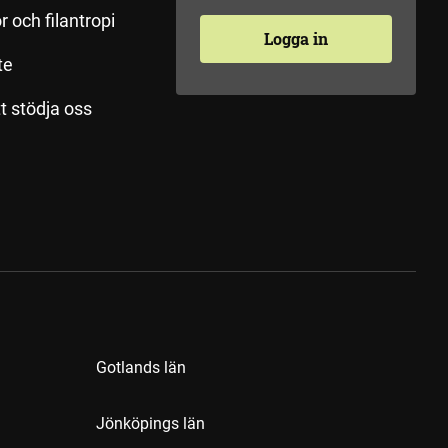
r och filantropi
Logga in
te
tt stödja oss
Gotlands län
Jönköpings län