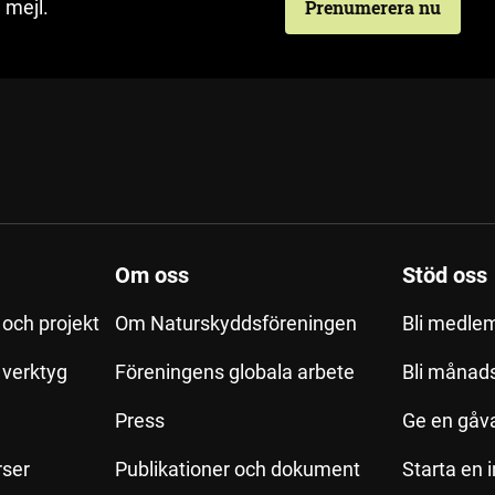
 mejl.
Prenumerera nu
Om oss
Stöd oss
och projekt
Om Naturskyddsföreningen
Bli medle
h verktyg
Föreningens globala arbete
Bli månad
Press
Ge en gåv
rser
Publikationer och dokument
Starta en 