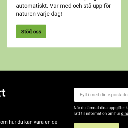
automatiskt. Var med och stå upp för
naturen varje dag!
Stöd oss
rt
Fyll i med din e-postadress
När du lämnat dina uppgifter 
rätt till information om hur
din
 om hur du kan vara en del