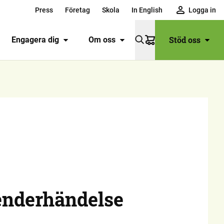
Press
Företag
Skola
In English
Logga in
Stöd oss
Engagera dig
Om oss
Varukorg
enderhändelse