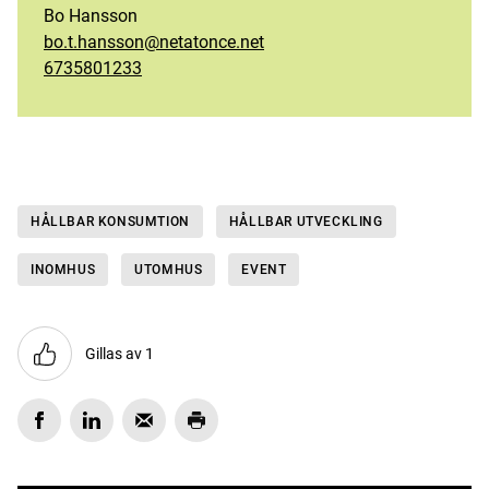
Bo Hansson
bo.t.hansson@netatonce.net
6735801233
HÅLLBAR KONSUMTION
HÅLLBAR UTVECKLING
INOMHUS
UTOMHUS
EVENT
Gillas av 1