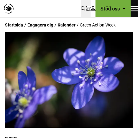
Stöd oss
Varukorg
Startsida
Engagera dig
Kalender
Green Action Week