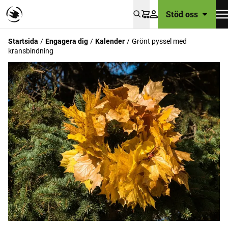
Stöd oss
Varukorg
Startsida
Engagera dig
Kalender
Grönt pyssel med
kransbindning