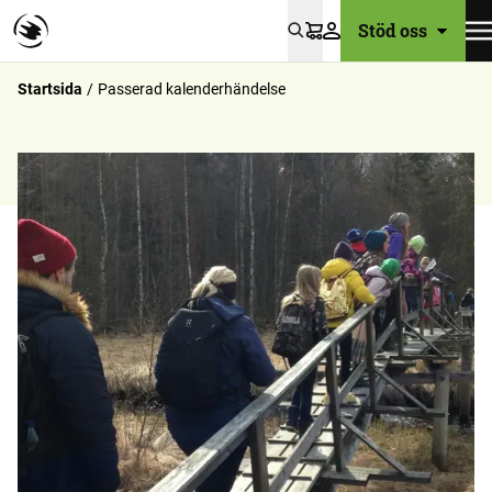
Stöd oss
Varukorg
Startsida
Passerad kalenderhändelse