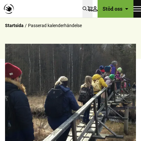
Stöd oss
Varukorg
Startsida
Passerad kalenderhändelse