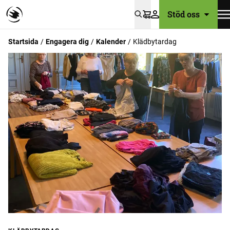
Stöd oss
Varukorg
Startsida
Engagera dig
Kalender
Klädbytardag