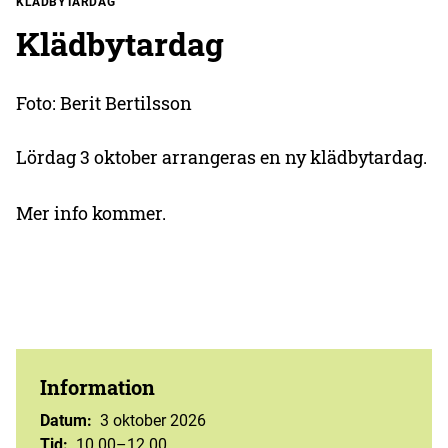
KLÄDBYTARDAG
Klädbytardag
Foto: Berit Bertilsson
Lördag 3 oktober arrangeras en ny klädbytardag.
Mer info kommer.
Information
Datum
:
3 oktober 2026
Tid
:
10.00–12.00