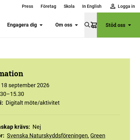
Press
Företag
Skola
In English
Logga in
Stöd oss
Engagera dig
Om oss
Varukorg
mation
18 september 2026
.30–15.30
i
:
Digitalt möte/aktivitet
skap krävs
:
Nej
r
:
Svenska Naturskyddsföreningen
,
Green