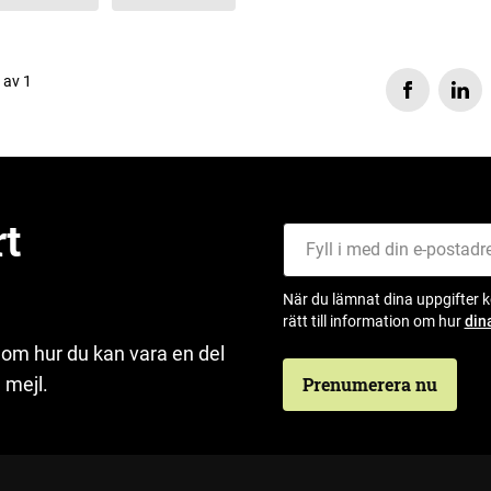
s av 1
rt
Fyll i med din e-postadress
När du lämnat dina uppgifter 
rätt till information om hur
din
 om hur du kan vara en del
 mejl.
Prenumerera nu