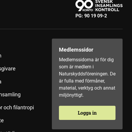
PG:
90 19 09-2
Medlemssidor
m
Medlemssidorna är för dig
som är medlem i
sgivare
Naturskyddsföreningen. De
är fulla med förmåner,
a
material, verktyg och annat
insamling
miljönyttigt.
r och filantropi
Logga in
te