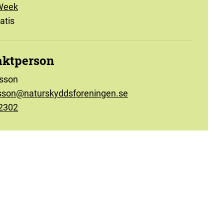
Week
atis
aktperson
lsson
lsson@naturskyddsforeningen.se
2302