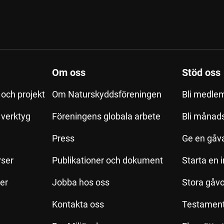
Om oss
Stöd oss
och projekt
Om Naturskyddsföreningen
Bli medle
h verktyg
Föreningens globala arbete
Bli månad
Press
Ge en gåv
rser
Publikationer och dokument
Starta en 
ler
Jobba hos oss
Stora gåvo
Kontakta oss
Testamen