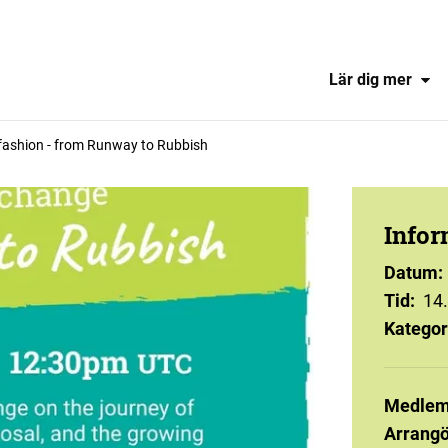
Lär dig mer
fashion - from Runway to Rubbish
Infor
Datum
:
Tid
:
14
Kategor
Medlem
Arrangö