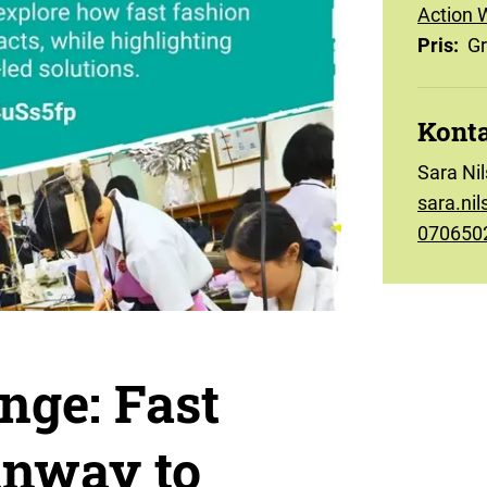
Action 
Pris
:
Gr
Kont
Sara Ni
sara.ni
070650
ge: Fast
unway to