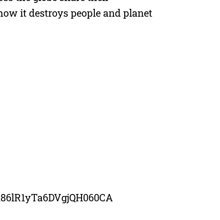
how it destroys people and planet
/It86lR1yTa6DVgjQH060CA