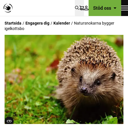
Stöd oss
Varukorg
Startsida
Engagera dig
Kalender
Natursnokarna bygger
igelkottsbo