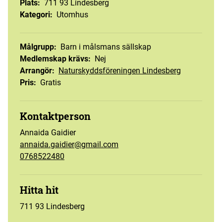
Plats
:
711 93 Lindesberg
Kategori
:
Utomhus
Målgrupp
:
Barn i målsmans sällskap
Medlemskap krävs
:
Nej
Arrangör
:
Naturskyddsföreningen Lindesberg
Pris
:
Gratis
Kontaktperson
Annaida Gaidier
annaida.gaidier@gmail.com
0768522480
Hitta hit
711 93 Lindesberg