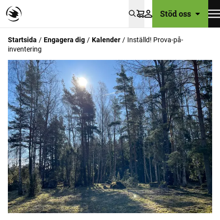
Stöd oss
Varukorg
Startsida
Engagera dig
Kalender
Inställd! Prova-på-
inventering