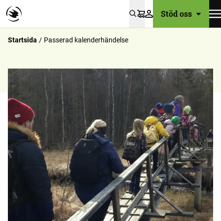
Stöd oss
Varukorg
Startsida
Passerad kalenderhändelse