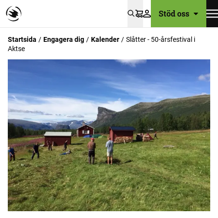
Stöd oss
Varukorg
Startsida
Engagera dig
Kalender
Slåtter - 50-årsfestival i
Aktse