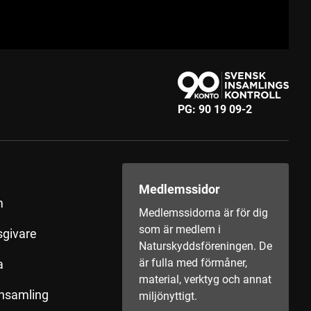
PG:
90 19 09-2
Medlemssidor
m
Medlemssidorna är för dig
som är medlem i
sgivare
Naturskyddsföreningen. De
är fulla med förmåner,
a
material, verktyg och annat
insamling
miljönyttigt.