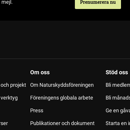
 mejl.
Prenumerera nu
Om oss
Stöd oss
och projekt
Om Naturskyddsföreningen
Bli medle
h verktyg
Föreningens globala arbete
Bli månad
Press
Ge en gåv
rser
Publikationer och dokument
Starta en 