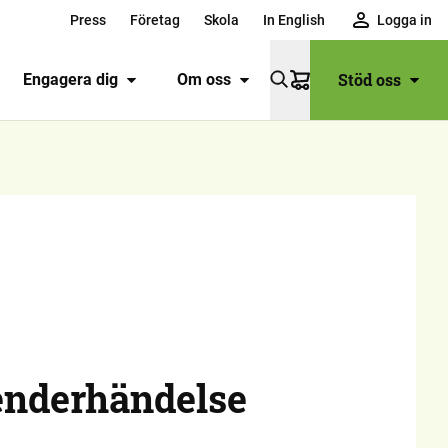
Press
Företag
Skola
In English
Logga in
Stöd oss
Engagera dig
Om oss
Varukorg
enderhändelse