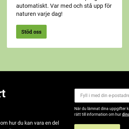
automatiskt. Var med och stå upp för
naturen varje dag!
Stöd oss
rt
Fyll i med din e-postadress
När du lämnat dina uppgifter 
rätt till information om hur
din
 om hur du kan vara en del