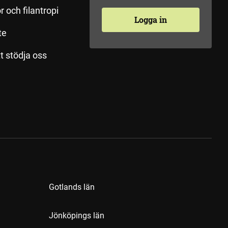
r och filantropi
Logga in
te
tt stödja oss
Gotlands län
Jönköpings län