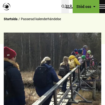
Stöd oss
Varukorg
Startsida
Passerad kalenderhändelse