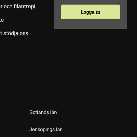
r och filantropi
Logga in
te
tt stödja oss
Gotlands län
Jönköpings län