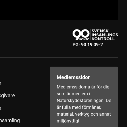
PG:
90 19 09-2
Medlemssidor
m
Medlemssidorna är för dig
som är medlem i
sgivare
Naturskyddsföreningen. De
är fulla med förmåner,
a
material, verktyg och annat
insamling
miljönyttigt.