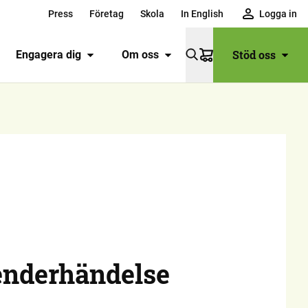
Press
Företag
Skola
In English
Logga in
Stöd oss
Engagera dig
Om oss
Varukorg
enderhändelse