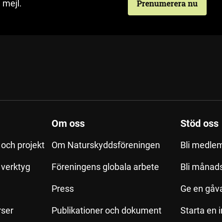
 mejl.
Prenumerera nu
Om oss
Stöd oss
och projekt
Om Naturskyddsföreningen
Bli medle
h verktyg
Föreningens globala arbete
Bli månad
Press
Ge en gåv
rser
Publikationer och dokument
Starta en 