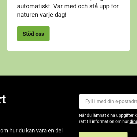
automatiskt. Var med och stå upp för
naturen varje dag!
Stöd oss
rt
Fyll i med din e-postadress
När du lämnat dina uppgifter 
rätt till information om hur
din
 om hur du kan vara en del