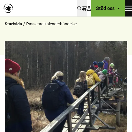
Stöd oss
Varukorg
Startsida
Passerad kalenderhändelse