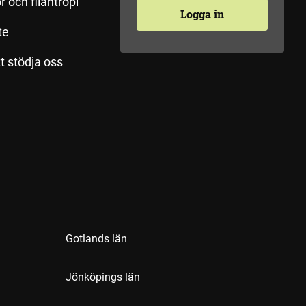
r och filantropi
Logga in
te
tt stödja oss
Gotlands län
Jönköpings län