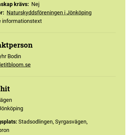
skap krävs
:
Nej
r
:
Naturskyddsföreningen i Jönköping
 informationstext
aktperson
yhr Bodin
etitbloom.se
 hit
vägen
Jönköping
splats:
Stadsodlingen, Syrgasvägen,
bron