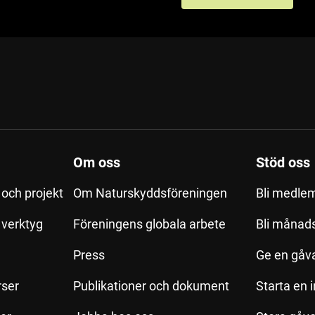
Om oss
Stöd oss
och projekt
Om Naturskyddsföreningen
Bli medle
h verktyg
Föreningens globala arbete
Bli månad
Press
Ge en gåv
rser
Publikationer och dokument
Starta en 