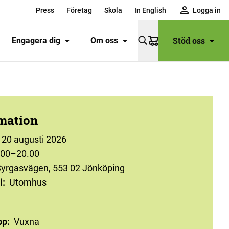
Press
Företag
Skola
In English
Logga in
Stöd oss
Engagera dig
Om oss
Varukorg
mation
20 augusti 2026
.00–20.00
yrgasvägen, 553 02 Jönköping
i
:
Utomhus
pp
:
Vuxna