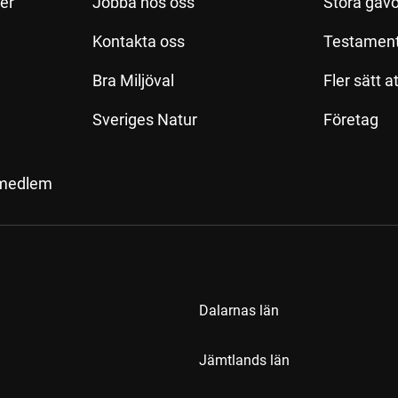
ler
Jobba hos oss
Stora gåvo
Kontakta oss
Testamen
Bra Miljöval
Fler sätt a
Sveriges Natur
Företag
 medlem
Dalarnas län
Jämtlands län