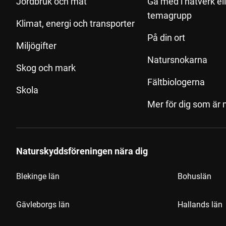
Jordbruk och mat
Gå med i nätverk el
temagrupp
Klimat, energi och transporter
På din ort
Miljögifter
Natursnokarna
Skog och mark
Fältbiologerna
Skola
Mer för dig som är
Naturskyddsföreningen nära dig
Blekinge län
Bohuslän
Gävleborgs län
Hallands län