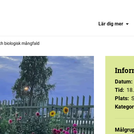
Lär dig mer
ch biologisk mångfald
Infor
Datum
:
Tid
:
18
Plats
:
S
Kategor
Målgru