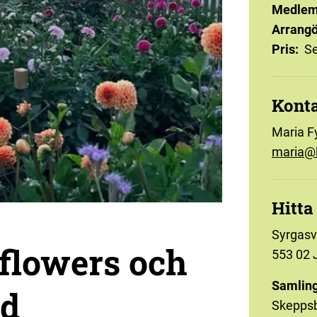
Medlem
Arrangö
Pris
:
Se
Kont
Maria F
maria@l
Hitta
Syrgas
 flowers och
553 02 
Samling
ld
Skepps