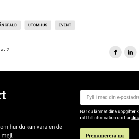
MÅNGFALD
UTOMHUS
EVENT
s av 2
rt
Fyll i med din e-postadress
När du lämnat dina uppgifter 
rätt till information om hur
din
 om hur du kan vara en del
 mejl.
Prenumerera nu