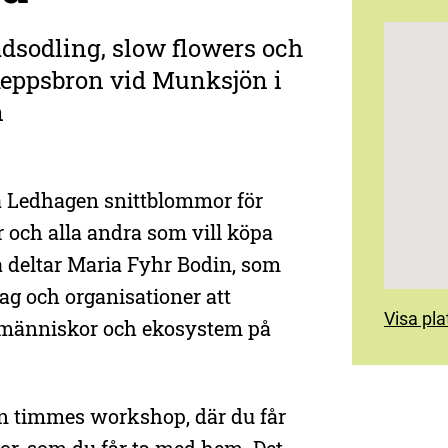
dsodling, slow flowers och
keppsbron vid Munksjön i
n
 Ledhagen snittblommor för
or och alla andra som vill köpa
 deltar Maria Fyhr Bodin, som
tag och organisationer att
Visa pl
 människor och ekosystem på
en timmes workshop, där du får