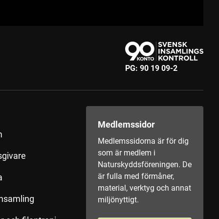
PG:
90 19 09-2
Medlemssidor
m
Medlemssidorna är för dig
som är medlem i
sgivare
Naturskyddsföreningen. De
är fulla med förmåner,
a
material, verktyg och annat
insamling
miljönyttigt.