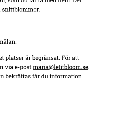
or, som du får ta med hem. Det
a snittblommor.
mälan.
 platser är begränsat. För att
in via e-post
maria@letitbloom.se
.
n bekräftas får du information