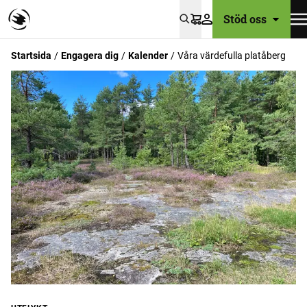
Stöd oss
Varukorg
Startsida
Engagera dig
Kalender
Våra värdefulla platåberg