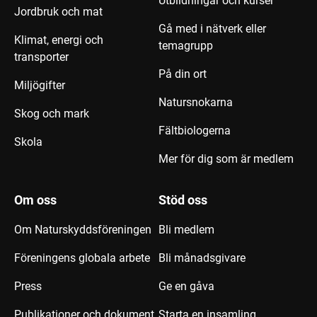
Utbildningar och kurser
Jordbruk och mat
Gå med i nätverk eller
Klimat, energi och
temagrupp
transporter
På din ort
Miljögifter
Natursnokarna
Skog och mark
Fältbiologerna
Skola
Mer för dig som är medlem
Om oss
Stöd oss
Om Naturskyddsföreningen
Bli medlem
Föreningens globala arbete
Bli månadsgivare
Press
Ge en gåva
Publikationer och dokument
Starta en insamling