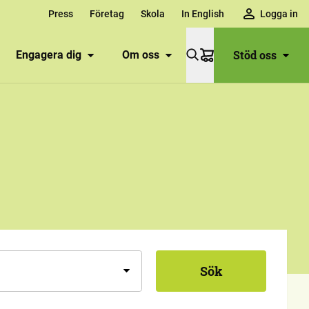
Press
Företag
Skola
In English
Logga in
Stöd oss
Engagera dig
Om oss
Varukorg
Sök