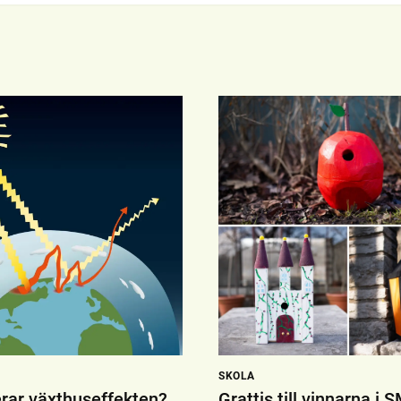
SKOLA
rar växthuseffekten?
Grattis till vinnarna i S