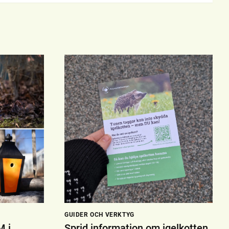
GUIDER OCH VERKTYG
M i
Sprid information om igelkotten