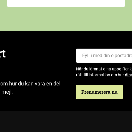
rt
Fyll i med din e-postadress
När du lämnat dina uppgifter 
rätt till information om hur
din
 om hur du kan vara en del
 mejl.
Prenumerera nu