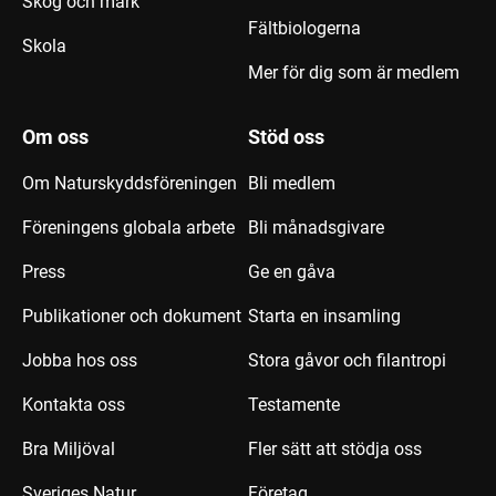
Skog och mark
Fältbiologerna
Skola
Mer för dig som är medlem
Om oss
Stöd oss
Om Naturskyddsföreningen
Bli medlem
Föreningens globala arbete
Bli månadsgivare
Press
Ge en gåva
Publikationer och dokument
Starta en insamling
Jobba hos oss
Stora gåvor och filantropi
Kontakta oss
Testamente
Bra Miljöval
Fler sätt att stödja oss
Sveriges Natur
Företag