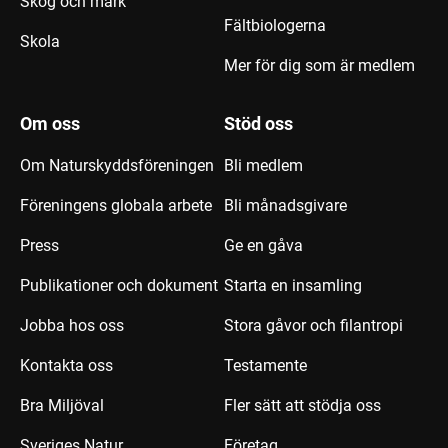
Skog och mark
Fältbiologerna
Skola
Mer för dig som är medlem
Om oss
Stöd oss
Om Naturskyddsföreningen
Bli medlem
Föreningens globala arbete
Bli månadsgivare
Press
Ge en gåva
Publikationer och dokument
Starta en insamling
Jobba hos oss
Stora gåvor och filantropi
Kontakta oss
Testamente
Bra Miljöval
Fler sätt att stödja oss
Sveriges Natur
Företag