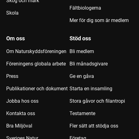
Skog och mark
Fältbiologerna
Skola
Mer för dig som är medlem
Om oss
Stöd oss
Om Naturskyddsföreningen
Bli medlem
Föreningens globala arbete
Bli månadsgivare
Press
Ge en gåva
Publikationer och dokument
Starta en insamling
Jobba hos oss
Stora gåvor och filantropi
Kontakta oss
Testamente
Bra Miljöval
Fler sätt att stödja oss
Sveriges Natur
Företag