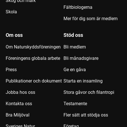
Skog och mark
Fältbiologerna
Skola
Mer för dig som är medlem
Om oss
Stöd oss
Om Naturskyddsföreningen
Bli medlem
Föreningens globala arbete
Bli månadsgivare
Press
Ge en gåva
Publikationer och dokument
Starta en insamling
Jobba hos oss
Stora gåvor och filantropi
Kontakta oss
Testamente
Bra Miljöval
Fler sätt att stödja oss
Sveriges Natur
Företag