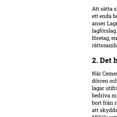
vatten!
Att sätta 
Hav och sjöar
ett enda b
är livsviktiga för vår
anser Lagr
överlevnad. Bidra till vårt
lagförslag
arbete för en tuffare
miljöpolitik och skydd av
företag, e
känsliga arter, kuster och
rättssamh
havsområden.
2. Det 
Ge en gåva
När Cement
dörren och
lagar utif
bedriva mi
bort från 
att skydd