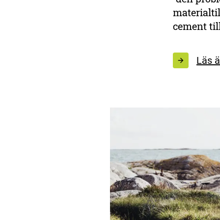
materialti
cement til
Läs 