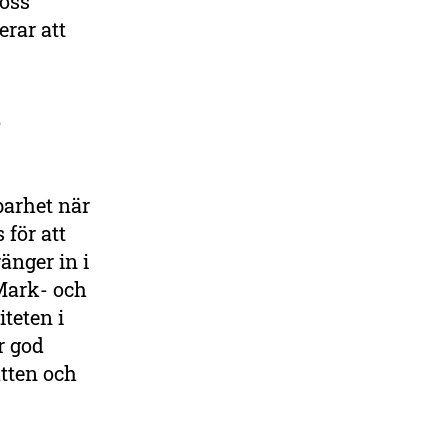
 oss
erar att
å
barhet när
 för att
änger in i
Mark- och
teten i
r god
atten och