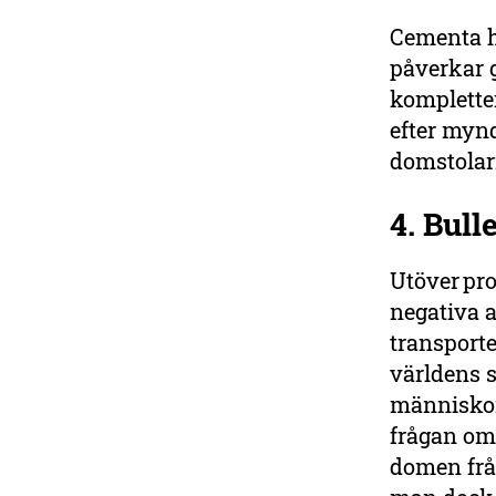
Cementa ha
påverkar g
kompletter
efter mynd
domstolar
4.
Bull
Utöver pr
negativa 
transporte
världens s
människor
frågan om 
domen frå