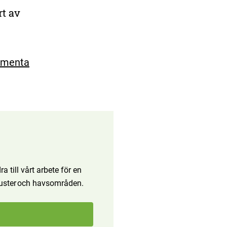
rt av
ementa
a till vårt arbete för en
 kuster och havsområden.