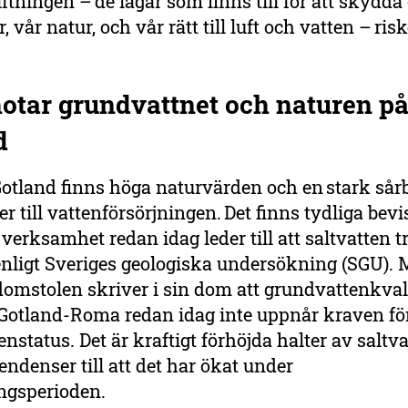
iftningen – de lagar som finns till för att skydda
vår natur, och vår rätt till luft och vatten – risk
s.
hotar grundvattnet och naturen p
d
Gotland finns höga naturvärden och en stark sår
 till vattenförsörjningen. Det finns tydliga bevis
erksamhet redan idag leder till att saltvatten tr
enligt Sveriges geologiska undersökning (SGU). 
omstolen skriver i sin dom att grundvattenkvali
 Gotland-Roma redan idag inte uppnår kraven fö
nstatus. Det är kraftigt förhöjda halter av saltv
tendenser till att det har ökat under
ngsperioden.