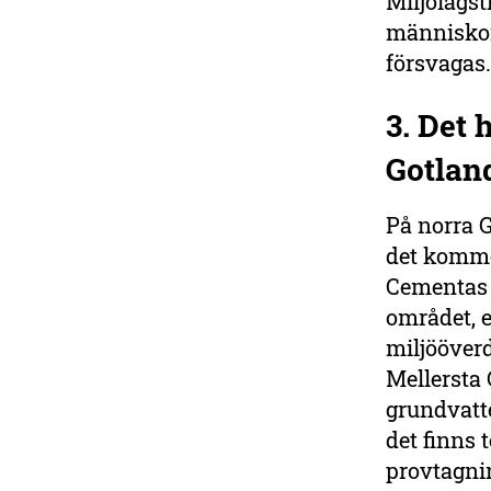
Miljölagst
människor, 
försvaga
3. Det 
Gotlan
På norra 
det kommer
Cementas v
området, 
miljööverd
Mellersta
grundvatte
det finns 
provtagni