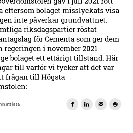
överdomstolen gav i juli 2021 rött
ta eftersom bolaget misslyckats visa
gen inte påverkar grundvattnet.
amtliga riksdagspartier röstat
ntagslag för Cementa som ger dem
om regeringen i november 2021
ge bolaget ett ettårigt tillstånd. Här
ar till varför vi tycker att det var
it frågan till Högsta
mstolen:
min att läsa
DELA