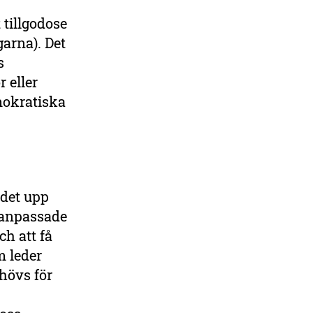
 tillgodose
garna). Det
s
r eller
emokratiska
 det upp
å anpassade
ch att få
m leder
ehövs för