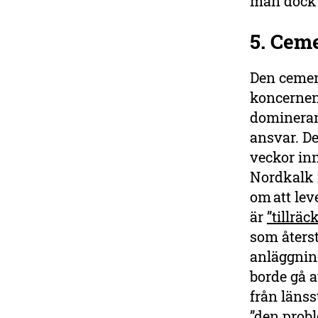
man dock 
5. Ceme
Den cemen
koncernen
dominerand
ansvar. De
veckor inn
Nordkalk i
om att lev
är
”tillräc
som åters
anläggnin
borde gå a
från länss
”den probl