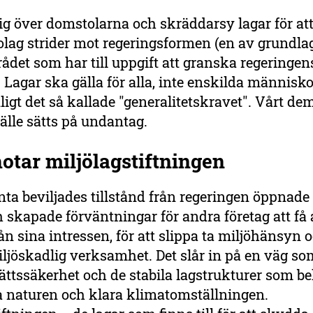
sig över domstolarna och skräddarsy lagar för att
olag strider mot regeringsformen (en av grundla
ådet som har till uppgift att granska regeringen
. Lagar ska gälla för alla, inte enskilda människo
nligt det så kallade "generalitetskravet". Vårt d
älle sätts på undantag.
hotar miljölagstiftningen
a beviljades tillstånd från regeringen öppnade
 skapade förväntningar för andra företag att f
rån sina intressen, för att slippa ta miljöhänsyn o
ljöskadlig verksamhet. Det slår in på en väg so
rättssäkerhet och de stabila lagstrukturer som b
a naturen och klara klimatomställningen.