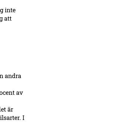
g inte
g att
.
en andra
rocent av
et är
sarter. I