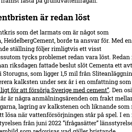
främst fasta på grundvattenfrågan.
ntbristen är redan löst
tkris som det larmats om är något som
, HeidelbergCement, borde ta ansvar för. Med en
e ställning följer rimligtvis ett visst
ssutom tycks problemet redan vara löst. Redan 
an riksdagen fattade beslut slöt Cementa ett av
 Storugns, som ligger 1,5 mil från Sliteanläggni
erera kalksten under sex år i en omfattning som
kligt för att försörja Sverige med cement”
. Den os
tår är några anmälningsärenden om frakt mella
garna, lagring av kalkstenen och liknande som 
tt lösa när vattenförsörjningen står på spel. I en
tyrelsen från juni 2022 ”ifrågasätter” länsstyrel
embild som redovisas vad gäller bristande