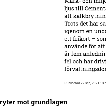
Mark- och miljö
ljus till Cemen
att kalkbrytnin
Trots det har s
igenom en unda
ett frikort – s
använde för att 
är fem anledning
fel och har driv
förvaltningsdo
Publicerad 22 sep, 2021 • 3 
 bryter mot grundlagen