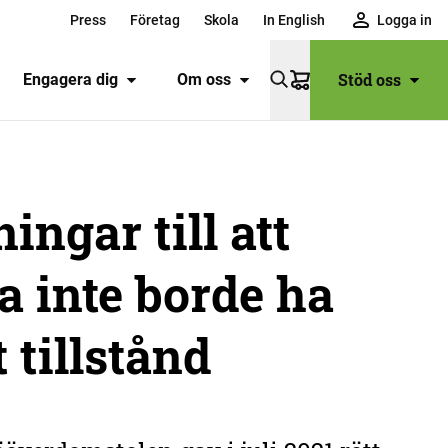
Press
Företag
Skola
In English
Logga in
Stöd oss
Engagera dig
Om oss
Varukorg
ingar till att
 inte borde ha
t tillstånd