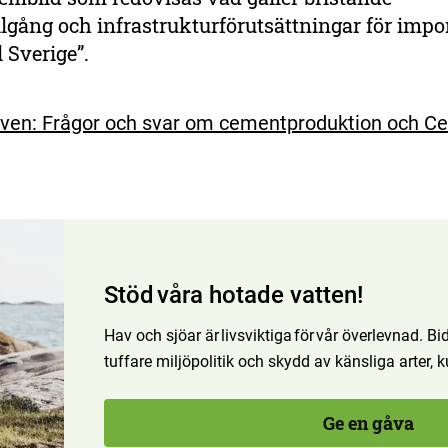
llgång och infrastrukturförutsättningar för impo
l Sverige”.
även: Frågor och svar om cementproduktion och C
Stöd våra hotade vatten!
Hav och sjöar är livsviktiga för vår överlevnad. Bidr
tuffare miljöpolitik och skydd av känsliga arter,
Ge en gåva