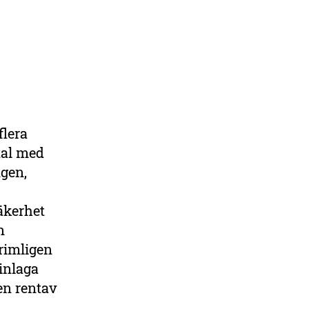
flera
tal med
ngen,
äkerhet
n
rimligen
 inlaga
sen rentav