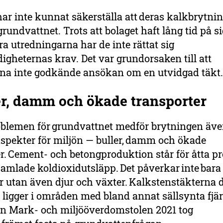
r inte kunnat säkerställa att deras kalkbrytnin
rundvattnet. Trots att bolaget haft lång tid på si
a utredningarna har de inte rättat sig
igheternas krav. Det var grundorsaken till att
na inte godkände ansökan om en utvidgad täkt
er, damm och ökade transporter
oblemen för grundvattnet medför brytningen äv
aspekter för miljön — buller, damm och ökade
r. Cement- och betongproduktion står för åtta p
amlade koldioxidutsläpp. Det påverkar inte bara
 utan även djur och växter. Kalkstenstäkterna d
ligger i områden med bland annat sällsynta fjäril
n Mark- och miljööverdomstolen 2021 tog