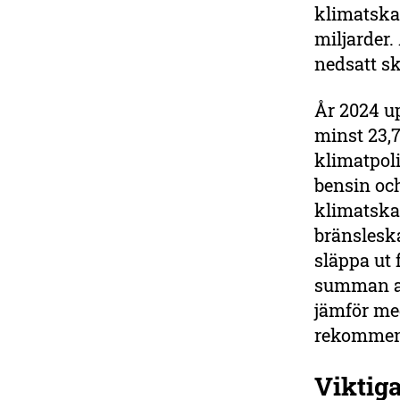
klimatska
miljarder
nedsatt sk
År 2024 u
minst 23,7
klimatpoli
bensin och
klimatska
bränsleska
släppa ut 
summan av
jämför me
rekommen
Viktiga