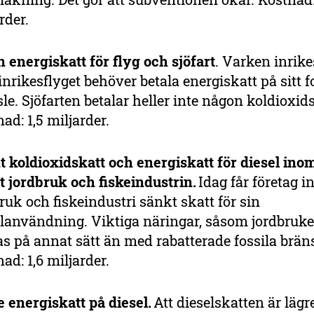
rder.
 energiskatt för flyg och sjöfart
. Varken inrike
 inrikesflyget behöver betala energiskatt på sitt f
le. Sjöfarten betalar heller inte någon koldioxids
ad: 1,5 miljarder.
t koldioxidskatt och energiskatt för diesel ino
t jordbruk och fiskeindustrin.
Idag får företag 
ruk och fiskeindustri sänkt skatt för sin
lanvändning. Viktiga näringar, såsom jordbruket
as på annat sätt än med rabatterade fossila brän
ad: 1,6 miljarder.
 energiskatt på diesel.
Att dieselskatten är lägr