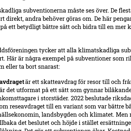
skadliga subventionerna måste ses över. De fles
rt direkt, andra behöver göras om. De här peng
å ett betydligt bättre sätt och bidra till en mer
dsföreningen tycker att alla klimatskadliga su
ort. Här är några exempel på subventioner som r
m eller ta bort snarast:
avdraget
är ett skatteavdrag för resor till och frå
är det utformat på ett sätt som gynnar bilåkand
komsttagare i storstäder. 2022 beslutade riksda
om reseavdraget till en variant som var bättre b
ällsekonomin, landsbygden och klimatet. Men 
illbaka det beslutet och höjde i stället ersättning
ilåkning. Det gör att subventionen ökar. Kostnad: