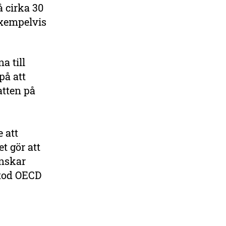
 cirka 30
exempelvis
a till
på att
atten på
 att
t gör att
nskar
etod OECD