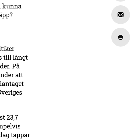
vi kunna
släpp?
tiker
till långt
der. På
nder att
ndantaget
Sveriges
st 23,7
empelvis
 dag tappar