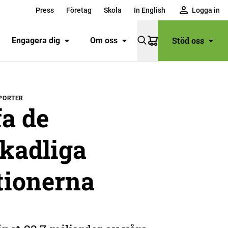
Press
Företag
Skola
In English
Logga in
Stöd oss
Engagera dig
Om oss
Varukorg
SPORTER
a de
kadliga
tionerna