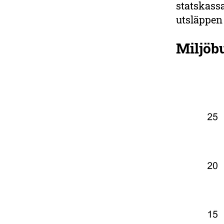
statskassa
utsläppen 
Miljöb