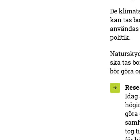
De klimat
kan tas bo
användas p
politik.
Naturskyd
ska tas b
bör göra o
Rese
Idag 
högin
göra 
samh
tog t
för b