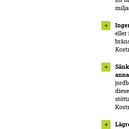
milja
Ingen
eller
bräns
Kostn
Sänk
anna
jordb
diese
stött
Kostn
Lägre