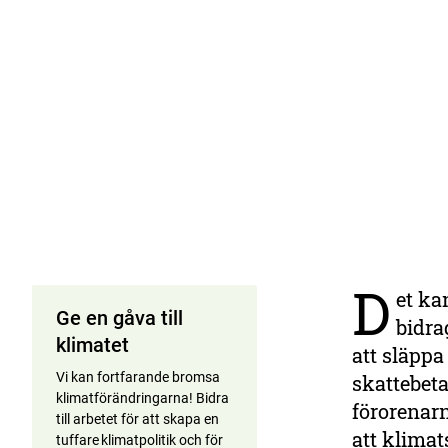
D
et ka
Ge en gåva till
bidra
klimatet
att släpp
Vi kan fortfarande bromsa
skattebeta
klimatförändringarna! Bidra
förorenarn
till arbetet för att skapa en
att klima
tuffare klimatpolitik och för