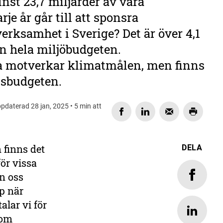
inst 23,7 miljarder av våra
je år går till att sponsra
erksamhet i Sverige? Det är över 4,1
n hela miljöbudgeten.
 motverkar klimatmålen, men finns
atsbudgeten.
pdaterad 28 jan, 2025 • 5 min att
 finns det
DELA
för vissa
n oss
p när
alar vi för
som