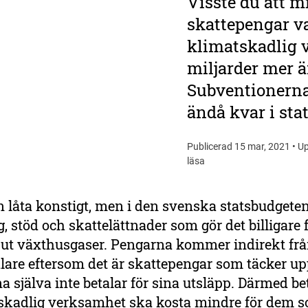
Visste du att m
skattepengar var
klimatskadlig v
miljarder mer ä
Subventionerna
ändå kvar i st
Publicerad 15 mar, 2021 • Up
läsa
n låta konstigt, men i den svenska statsbudgeten
g, stöd och skattelättnader som gör det billigare 
a ut växthusgaser. Pengarna kommer indirekt frå
lare eftersom det är skattepengar som täcker up
a själva inte betalar för sina utsläpp. Därmed bet
tskadlig verksamhet ska kosta mindre för dem 