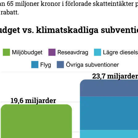
n 65 miljoner kronor i förlorade skatteintäkter p
rabatt.
udget vs. klimatskadliga subvent