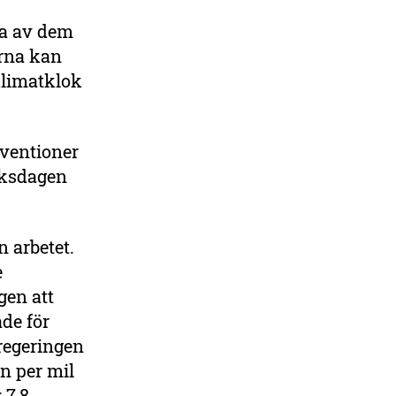
ta av dem
arna kan
 klimatklok
bventioner
iksdagen
n arbetet.
e
gen att
åde för
regeringen
en per mil
 7,8