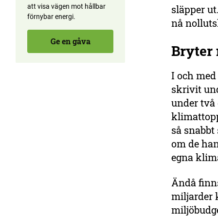
att visa vägen mot hållbar
släpper ut
förnybar energi.
nå nolluts
Ge en gåva
Bryter
I och med 
skrivit un
under två 
klimattop
så snabbt 
om de hant
egna klima
Ändå finns
miljarder 
miljöbudge