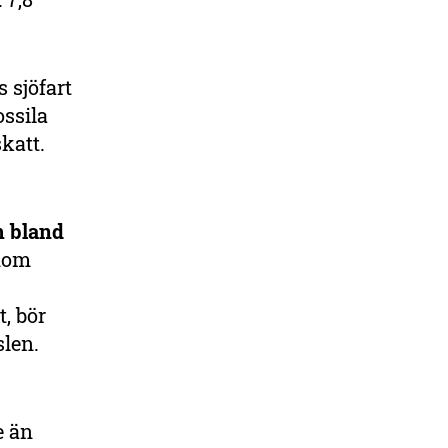
s sjöfart
ossila
katt.
m bland
inom
, bör
slen.
e än