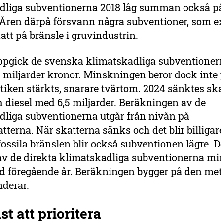
dliga subventionerna 2018 låg summan också på
. Åren därpå försvann några subventioner, som 
att på bränsle i gruvindustrin.
ppgick de svenska klimatskadliga subventionern
 miljarder kronor. Minskningen beror dock inte 
tiken stärkts, snarare tvärtom. 2024 sänktes sk
 diesel med 6,5 miljarder. Beräkningen av de
dliga subventionerna utgår från nivån på
tterna. När skatterna sänks och det blir billigare
fossila bränslen blir också subventionen lägre. De
 de direkta klimatskadliga subventionerna mi
d föregående år. Beräkningen bygger på den m
derar.
st att prioritera