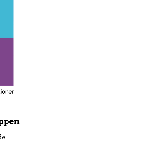
äppen
de