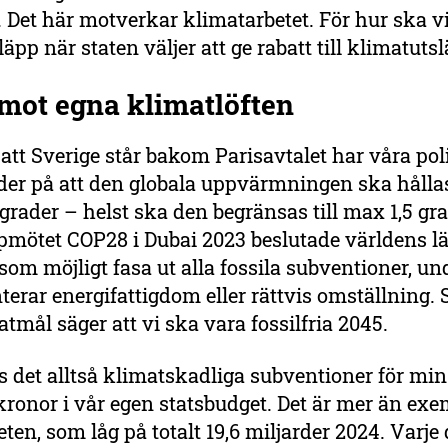
. Det här motverkar klimatarbetet. För hur ska 
läpp när staten väljer att ge rabatt till klimatut
 mot egna
klimat
löften
att Sverige står bakom Parisavtalet har våra poli
der på att den globala uppvärmningen ska hållas 
grader – helst ska den begränsas till max 1,5 gra
pmötet COP28 i Dubai 2023 beslutade världens lä
som möjligt fasa ut alla fossila subventioner, u
erar energifattigdom eller rättvis omställning. 
tmål säger att vi ska vara fossilfria 2045.
 det alltså klimatskadliga subventioner för min
kronor i vår egen statsbudget. Det är mer än ex
ten, som låg på totalt 19,6 miljarder 2024. Varje