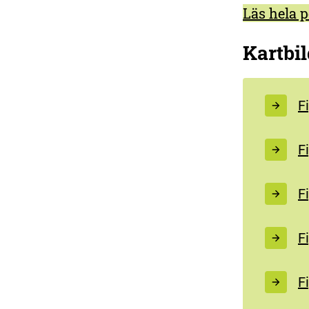
Läs hela p
Kartbi
F
F
F
F
F