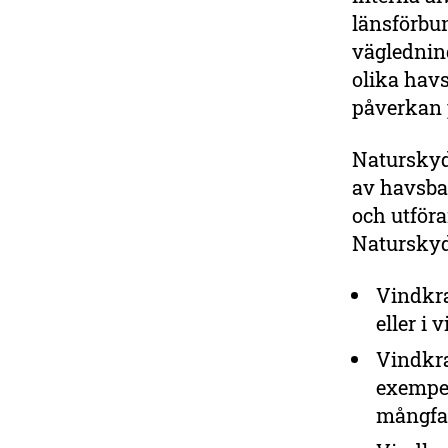
länsförbun
väglednin
olika havs
påverkan p
Naturskydd
av havsbas
och utföran
Naturskyd
Vindkra
eller i 
Vindkra
exempel
mångfa