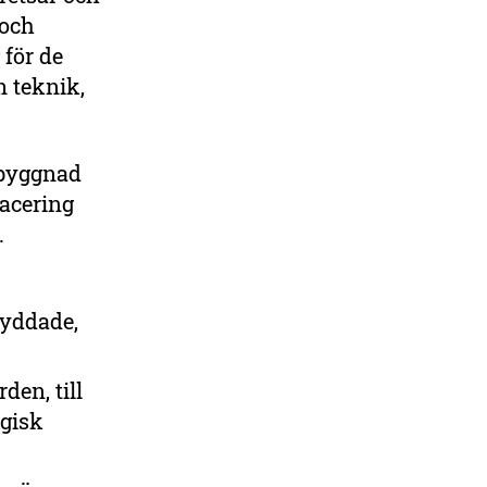
 och
för de
m teknik,
tbyggnad
lacering
.
kyddade,
en, till
gisk