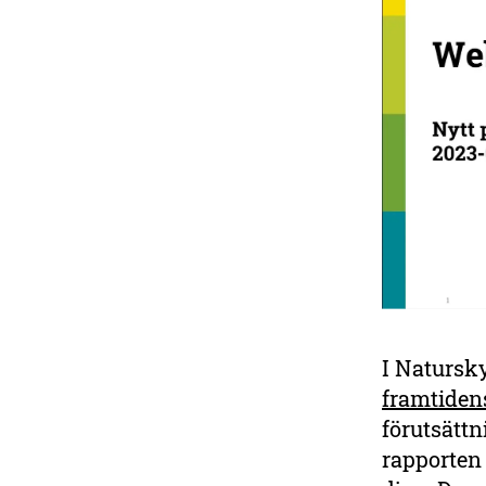
Vi kan fortfarande bromsa
klimatförändringarna! Bidra
till arbetet för att skapa en
tuffare klimatpolitik och för
att visa vägen mot hållbar
förnybar energi.
Ge en gåva
I Natursk
framtiden
förutsättn
rapporten 