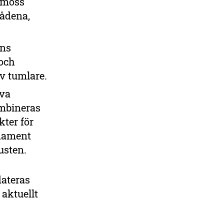
ermöss
rådena,
ens
och
v tumlare.
iva
ombineras
kter för
ndament
usten.
dateras
aktuellt