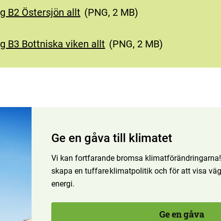
ig B2 Östersjön allt
(
PNG, 2 MB
)
ig B3 Bottniska viken allt
(
PNG, 2 MB
)
Ge en gåva till klimatet
Vi kan fortfarande bromsa klimatförändringarna! Bi
skapa en tuffare klimatpolitik och för att visa v
energi.
Ge en gåva