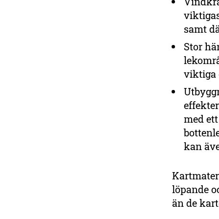
Vindkra
viktiga
samt dä
Stor hä
lekomr
viktiga
Utbyggn
effekte
med ett
bottenl
kan äve
Kartmater
löpande o
än de kart