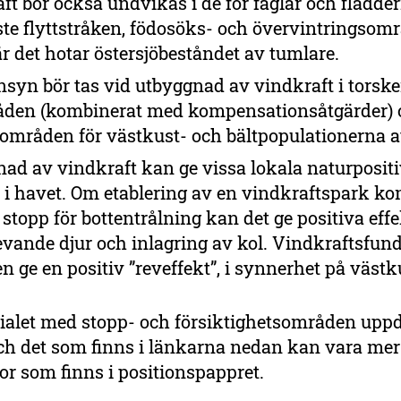
ft bör också undvikas i de för fåglar och fladd
ste flyttstråken, födosöks- och övervintringsom
r det hotar östersjöbeståndet av tumlare.
nsyn bör tas vid utbyggnad av vindkraft i torsk
åden (kombinerat med kompensationsåtgärder) 
 områden för västkust- och bältpopulationerna a
ad av vindkraft kan ge vissa lokala naturposit
r i havet. Om etablering av en vindkraftspark k
 stopp för bottentrålning kan det ge positiva effe
evande djur och inlagring av kol. Vindkraftsfu
n ge en positiv ”reveffekt”, i synnerhet på västk
ialet med stopp- och försiktighetsområden upp
ch det som finns i länkarna nedan kan vara mer 
or som finns i positionspappret.