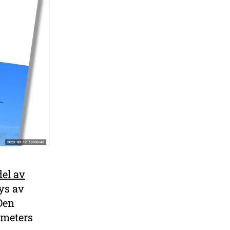
del av
lys av
 Den
 meters