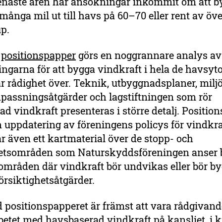
senaste åren har ansökningar inkommit om att b
många mil ut till havs på 60–70 eller rent av öv
p.
a
positionspapper
görs en noggrannare analys av
ingarna för att bygga vindkraft i hela de havsyt
r rådighet över. Teknik, utbyggnadsplaner, mil
npassningsåtgärder och lagstiftningen som rör
d vindkraft presenteras i större detalj. Positio
 uppdatering av föreningens policys för vindkra
r även ett kartmaterial över de stopp- och
hetsområden som Naturskyddsföreningen anser b
 områden där vindkraft bör undvikas eller bör 
försiktighetsåtgärder.
 positionspapperet är främst att vara rådgivande
betet med havsbaserad vindkraft på kansliet, i k