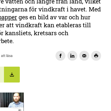
e vatten och längre från land, vilket
tningarna för vindkraft i havet. Med
papper
ges en bild av var och hur
r att vindkraft kan etableras till
för kansliets, kretsars och
bete.
 att läsa
DELA