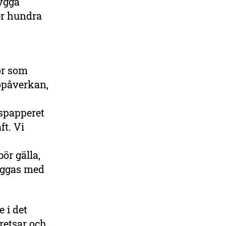
ygga
er hundra
or som
jöpåverkan,
nspapperet
ft. Vi
ör gälla,
byggas med
 i det
retsar och