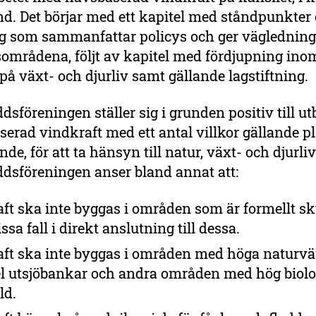
d. Det börjar med ett kapitel med ståndpunkter
g som sammanfattar policys och ger vägledning 
områdena, följt av kapitel med fördjupning ino
å växt- och djurliv samt gällande lagstiftning.
sföreningen ställer sig i grunden positiv till u
erad vindkraft med ett antal villkor gällande p
de, för att ta hänsyn till natur, växt- och djurliv
dsföreningen anser bland annat att:
ft ska inte byggas i områden som är formellt s
vissa fall i direkt anslutning till dessa.
ft ska inte byggas i områden med höga naturvärd
 utsjöbankar och andra områden med hög biolo
ld.