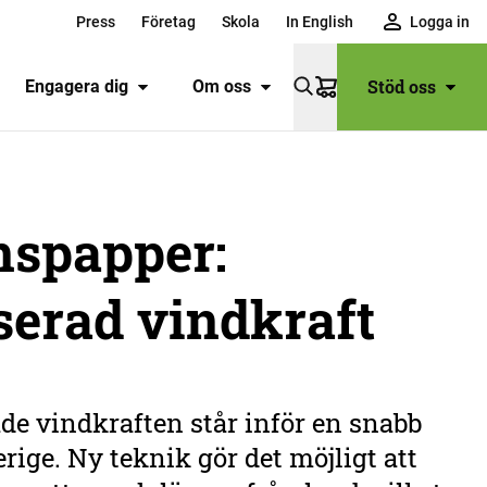
Press
Företag
Skola
In English
Logga in
Stöd oss
Engagera dig
Om oss
Varukorg
nspapper:
erad vindkraft
de vindkraften står inför en snabb
rige. Ny teknik gör det möjligt att