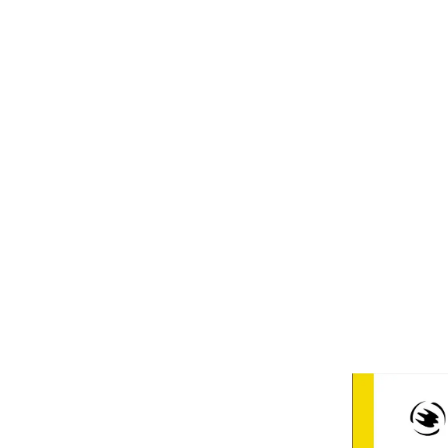
Ge en gåva till
klimatet