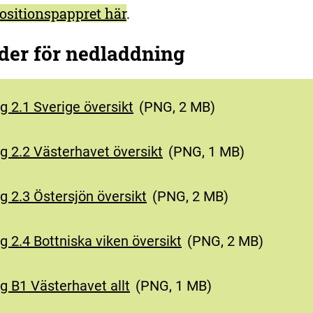
ositionspappret här
.
lder för nedladdning
ig 2.1 Sverige översikt
(
PNG, 2 MB
)
ig 2.2 Västerhavet översikt
(
PNG, 1 MB
)
ig 2.3 Östersjön översikt
(
PNG, 2 MB
)
ig 2.4 Bottniska viken översikt
(
PNG, 2 MB
)
ig B1 Västerhavet allt
(
PNG, 1 MB
)