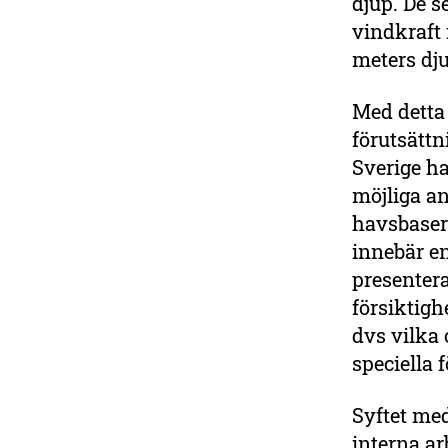
djup. De 
vindkraft 
meters dju
Med dett
förutsättn
Sverige ha
möjliga a
havsbasera
innebär en
presentera
försiktig
dvs vilka
speciella 
Syftet med
interna ar