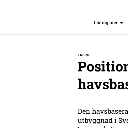
Lär dig mer
ENERGI
Positio
havsbas
Den havsbasera
utbyggnad i Sve