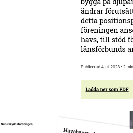
bygga på djupar
ändrar förutsät
detta
positions
föreningen anse
havs, till stöd 
länsförbunds ar
Publicerad 4 jul, 2023 • 2 min
Ladda ner som PDF