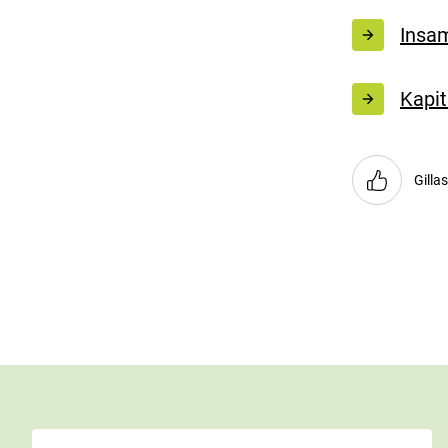
Insam
Kapit
Gilla