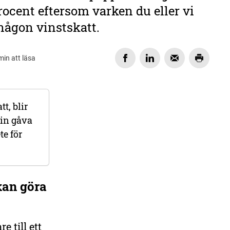
ocent eftersom varken du eller vi
 någon vinstskatt.
min att läsa
DELA
t, blir
Din gåva
te för
kan göra
 till ett