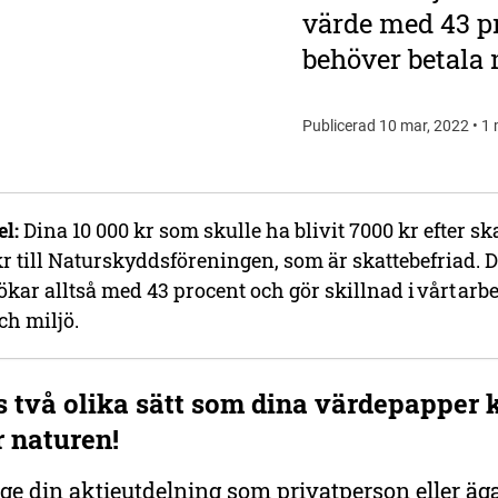
värde med 43 pr
behöver betala
Publicerad 10 mar, 2022 • 1 
l:
Dina 10 000 kr som skulle ha blivit 7000 kr efter skat
kr till Naturskyddsföreningen, som är skattebefriad. 
s ökar alltså med 43 procent och gör skillnad i vårt arbe
ch miljö.
s två olika sätt som dina värdepapper 
r naturen!
ge din aktieutdelning som privatperson eller ägare