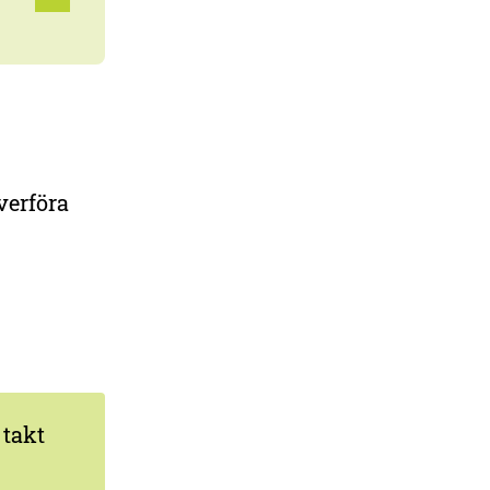
verföra
 takt