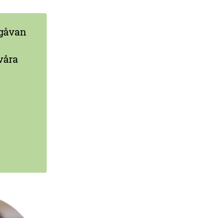
 gåvan
 våra