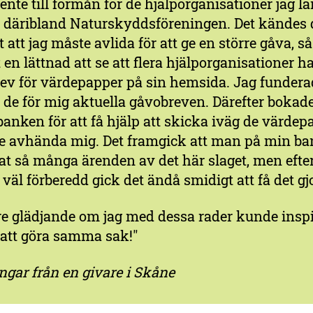
ente till förmån för de hjälporganisationer jag l
t, däribland Naturskyddsföreningen. Det kändes
t att jag måste avlida för att ge en större gåva, s
 en lättnad att se att flera hjälporganisationer h
ev för värdepapper på sin hemsida. Jag fundera
i de för mig aktuella gåvobreven. Därefter bokade
banken för att få hjälp att skicka iväg de värdep
lle avhända mig. Det framgick att man på min ba
at så många ärenden av det här slaget, men eft
 väl förberedd gick det ändå smidigt att få det gjo
re glädjande om jag med dessa rader kunde insp
att göra samma sak!"
ngar från en givare i Skåne