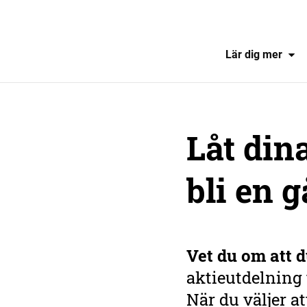
Lär dig mer
Låt din
bli en g
Vet du om att
d
aktieutdelning t
När du väljer a