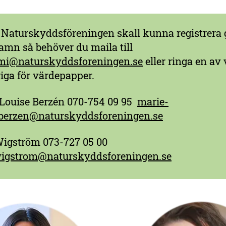
t Naturskyddsföreningen skall kunna registrera
namn så behöver du maila till
mi@naturskyddsforeningen.se
eller ringa en av
iga för värdepapper.
Louise Berzén 070-754 09 95
marie-
.berzen@naturskyddsforeningen.se
Wigström 073-727 05 00
wigstrom@naturskyddsforeningen.se