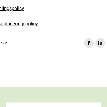
lingspolicy
alplaceringspolicy
s av 2