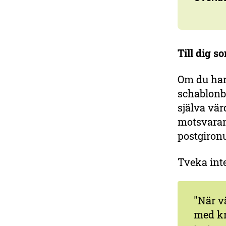
Till dig 
Om du har
schablonb
själva vär
motsvara
postgiro
Tveka inte
"När v
med kr