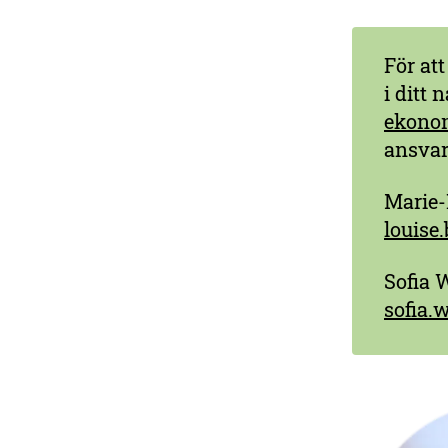
För at
i ditt 
ekono
ansvar
Marie-
louise
Sofia 
sofia.