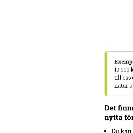
Exempe
10 000 
till os
natur o
Det finn
nytta fö
Du kan 