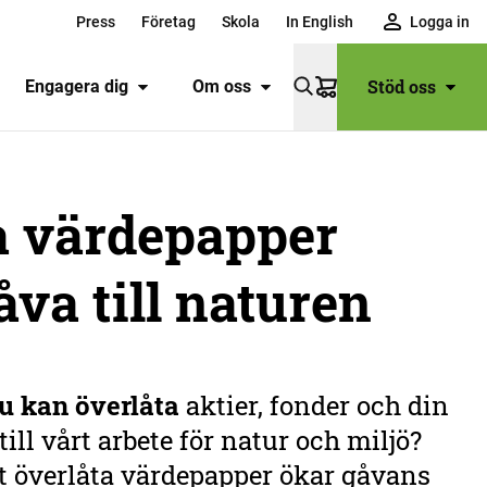
Press
Företag
Skola
In English
Logga in
Stöd oss
Engagera dig
Om oss
Varukorg
a värdepapper
åva till naturen
u kan överlåta
aktier, fonder och din
ill vårt arbete för natur och miljö?
tt överlåta värdepapper ökar gåvans