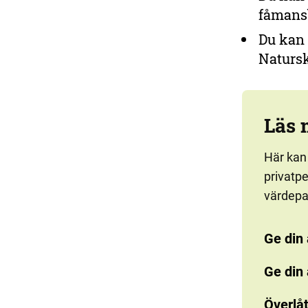
fåmans
Du kan ö
Natursk
Läs 
Här kan
privatp
värdepap
Ge din
Ge din 
Överlåt