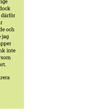
änge
 dock
å därför
ar
de och
 jag
apper
nk inte
ersom
rt.
irera