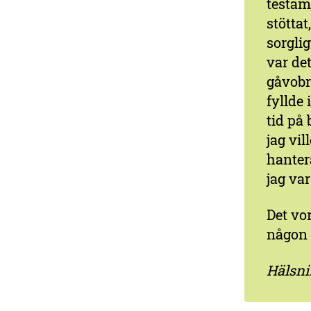
testam
stötta
sorglig
var det
gåvobr
fyllde 
tid på 
jag vi
hanter
jag var
Det vo
någon 
Hälsni