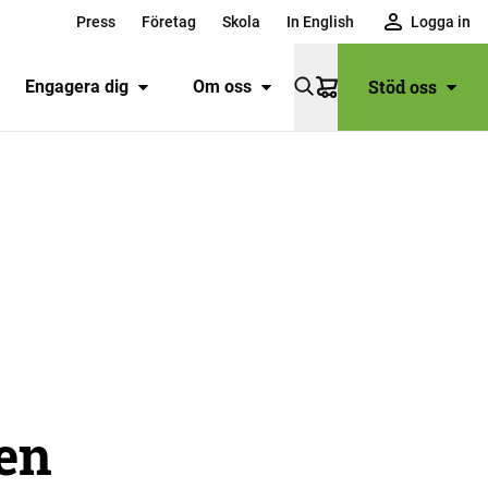
Press
Företag
Skola
In English
Logga in
Stöd oss
Engagera dig
Om oss
Varukorg
en