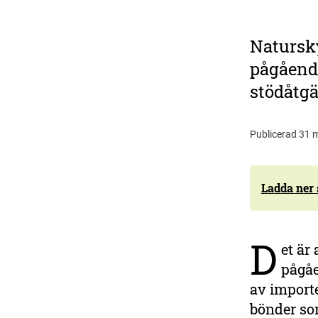
Natursky
pågående
stödåtgä
Publicerad 31 m
Ladda ner
D
et är
Stå upp för naturen
pågåe
Läget för vår planet är akut,
av import
men vi kan fortfarande
bönder som
bromsa utvecklingen. Du