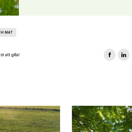
CH MAT
rst att gilla!