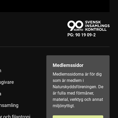
PG:
90 19 09-2
Medlemssidor
m
Medlemssidorna är för dig
som är medlem i
sgivare
Naturskyddsföreningen. De
är fulla med förmåner,
a
material, verktyg och annat
insamling
miljönyttigt.
r och filantropi