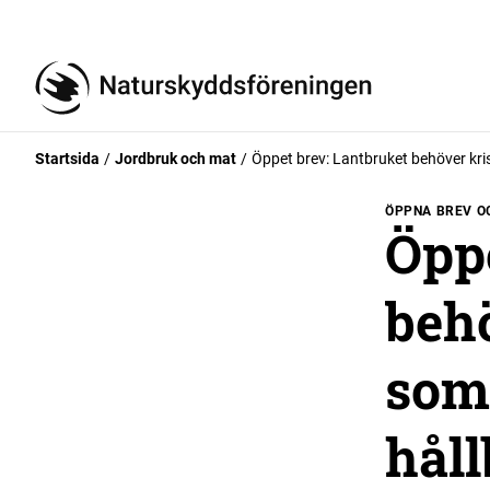
Startsida
Jordbruk och mat
Öppet brev: Lantbruket behöver kris
ÖPPNA BREV O
Öppe
beh
som 
hål