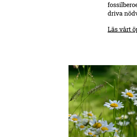
fossilbero
behövs i det arbetet!
driva nöd
Bli medlem
Läs vårt ö