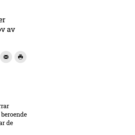
er
ov av
rrar
DELA
s beroende
ar de