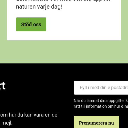
naturen varje dag!
Stöd oss
rt
Fyll i med din e-postadress
När du lämnat dina uppgifter 
rätt till information om hur
din
 om hur du kan vara en del
 mejl.
Prenumerera nu