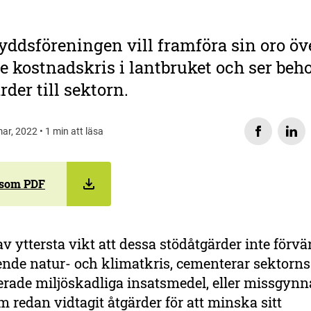
ddsföreningen vill framföra sin oro öv
 kostnadskris i lantbruket och ser beh
rder till sektorn.
ar, 2022 • 1 min att läsa
 som PDF
 av yttersta vikt att dessa stödåtgärder inte förvä
nde natur- och klimatkris, cementerar sektorn
erade miljöskadliga insatsmedel, eller missgynn
 redan vidtagit åtgärder för att minska sitt