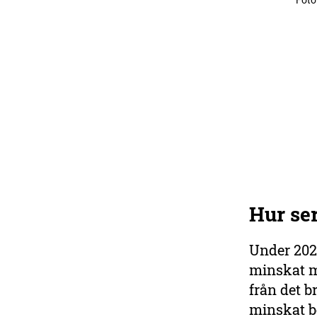
Foto
Hur se
Under 202
minskat me
från det b
minskat be