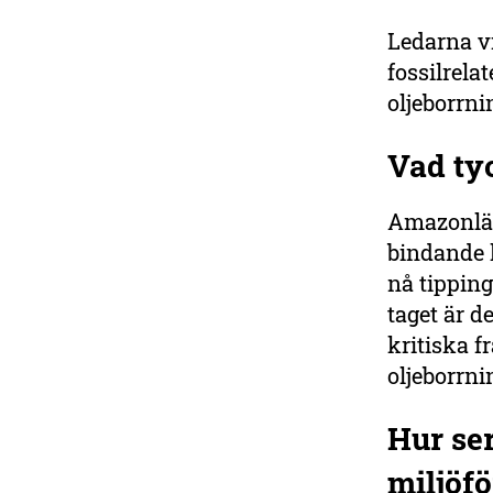
Ledarna vi
fossilrela
oljeborrni
Vad ty
Amazonlän
bindande 
nå tipping
taget är d
kritiska f
oljeborrni
Hur se
miljöf