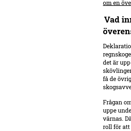
om en öv
Vad i
överen
Deklarati
regnskoge
det är upp
skövlinge
få de övrig
skogsavver
Frågan om
uppe unde
värnas. Dä
roll för a