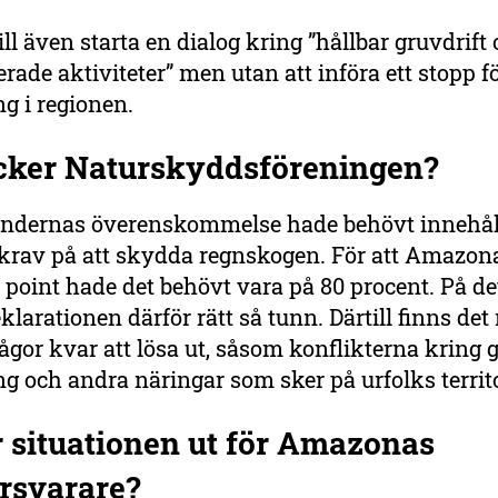
ll även starta en dialog kring ”hållbar gruvdrift
terade aktiviteter” men utan att införa ett stopp f
ng i regionen.
cker Naturskyddsföreningen?
dernas överenskommelse hade behövt innehål
krav på att skydda regnskogen. För att Amazona
 point hade det behövt vara på 80 procent. På de
eklarationen därför rätt så tunn. Därtill finns de
rågor kvar att lösa ut, såsom konflikterna kring g
ng och andra näringar som sker på urfolks terri
r situationen ut för Amazonas
örsvarare?