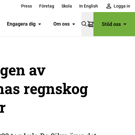
Press
Företag
Skola
In English
Logga in
Stöd oss
Engagera dig
Om oss
Varukorg
ngen av
as regnskog
r