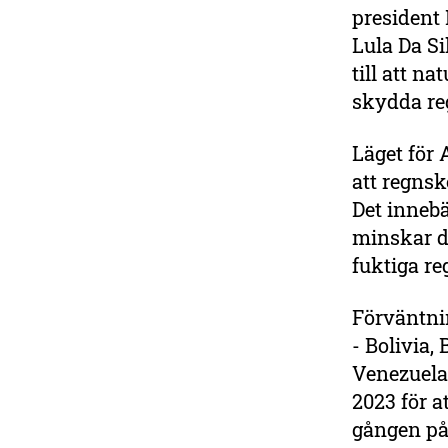
president 
Lula Da Si
till att n
skydda r
Läget för 
att regnsk
Det innebä
minskar dr
fuktiga r
Förväntni
- Bolivia,
Venezuela 
2023 för 
gången på