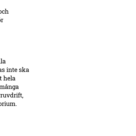
 och
ör
la
s inte ska
t hela
t många
ruvdrift,
torium.