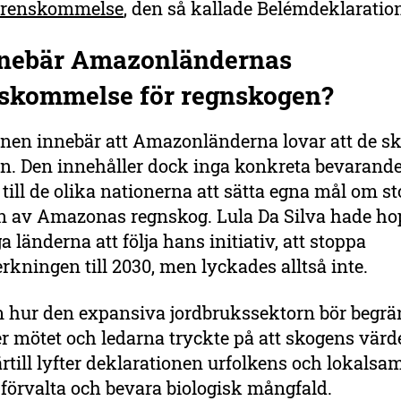
erenskommelse
, den så kallade Belémdeklarati
nnebär
Amazonländernas
skommelse för regnskogen
?
onen innebär att Amazonländerna lovar att de s
n. Den innehåller dock inga konkreta bevarand
 till de olika nationerna att sätta egna mål om st
n av Amazonas regnskog. Lula Da Silva hade hop
a länderna att följa hans initiativ, att stoppa
kningen till 2030, men lyckades alltså inte.
 hur den expansiva jordbrukssektorn bör begrä
r mötet och ledarna tryckte på att skogens värd
rtill lyfter deklarationen urfolkens och lokalsa
tt förvalta och bevara biologisk mångfald.