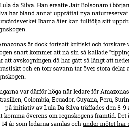
Lula da Silva. Han ersatte Jair Bolsonaro i börja
lva har bland annat upprättat nya naturreservat 
aturvårdsverket Ibama åter kan fullfölja sitt uppdr
egnskogen.
Amazonas är dock fortsatt kritiskt och forskare 
ogen snart kommer att nå sin så kallade ”tipping
r att avskogningen då har gått så långt att ned
astiskt och en torr savann tar över stora delar 
egnskogen.
ngarna var därför höga när ledare för Amazona
 Brasilien, Colombia, Ecuador, Guyana, Peru, Sur
- på initiativ av Lula Da Silva träffades den 8-9
att komma överens om regnskogens framtid. Det ä
 14 år som ledarna samlas och
under mötet har 