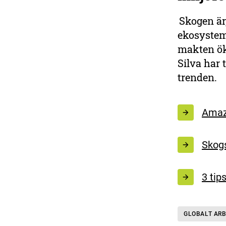
Skogen är,
ekosystem 
makten öka
Silva har 
trenden.
Amazo
Skogs
3 tip
GLOBALT AR