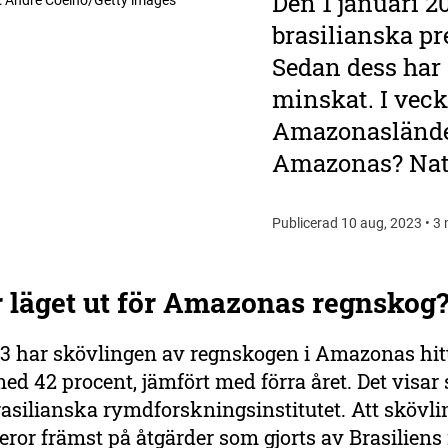
Den 1 januari 2
:
Andre Coelho/Getty images
brasilianska pr
Sedan dess har
minskat. I veck
Amazonasländer
Amazonas? Nat
Publicerad 10 aug, 2023 • 3 
r läget ut för Amazonas regnskog
3 har skövlingen av regnskogen i Amazonas hitt
d 42 procent, jämfört med förra året. Det visar s
rasilianska rymdforskningsinstitutet. Att skövl
ror främst på åtgärder som gjorts av Brasiliens