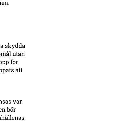
onen.
ka skydda
emål utan
opp för
pats att
nsas var
en bör
mhällenas