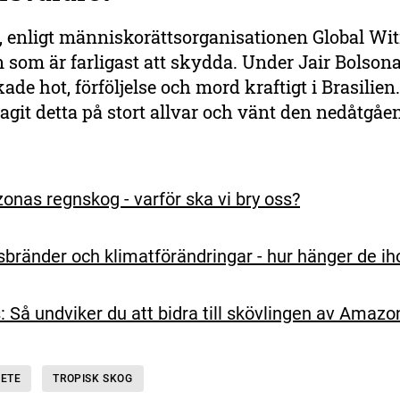
 enligt människorättsorganisationen Global Wit
som är farligast att skydda. Under Jair Bolsona
de hot, förföljelse och mord kraftigt i Brasilien
tagit detta på stort allvar och vänt den nedåtgåe
nas regnskog - varför ska vi bry oss?
bränder och klimatförändringar - hur hänger de ih
s: Så undviker du att bidra till skövlingen av Amaz
BETE
TROPISK SKOG