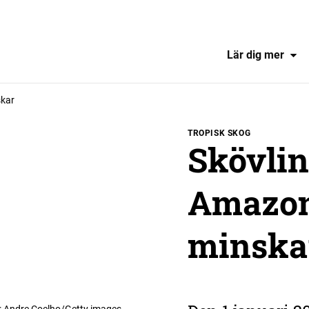
Lär dig mer
skar
TROPISK SKOG
Skövli
Amazon
minska