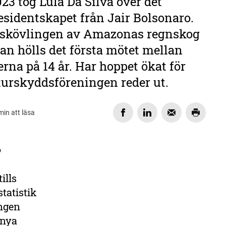
023 tog Lula Da Silva över det
esidentskapet från Jair Bolsonaro.
 skövlingen av Amazonas regnskog
an hölls det första mötet mellan
na på 14 år. Har hoppet ökat för
urskyddsföreningen reder ut.
min att läsa
?
DELA
ills
tatistik
ingen
 nya