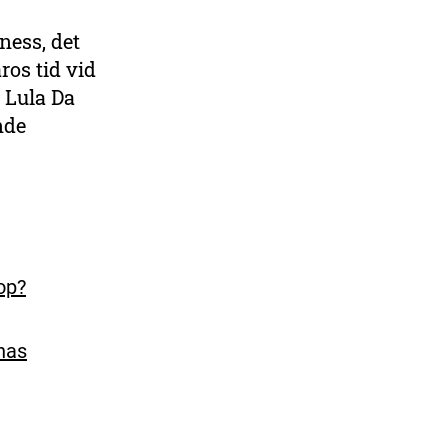
ness, det
ros tid vid
. Lula Da
nde
op?
onas