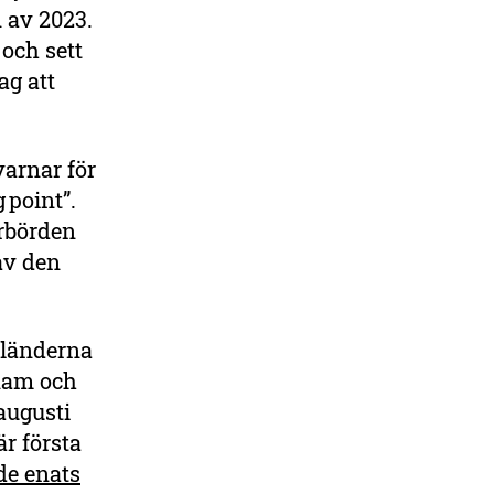
n av 2023.
och sett
ag att
varnar för
 point”.
erbörden
av den
sländerna
inam och
 augusti
r första
de enats