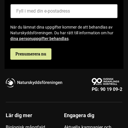
Fyll i med din e-postadress
När du lämnat dina uppgifter kommer de att behandlas av
Naturskyddsföreningen. Du har rätt till information om hur
dina personuppgifter behandlas
.
Prenumerera nu
PG:
90 19 09-2
Lär dig mer
Engagera dig
Biologisk mångfald
Aktuella kampanjer och