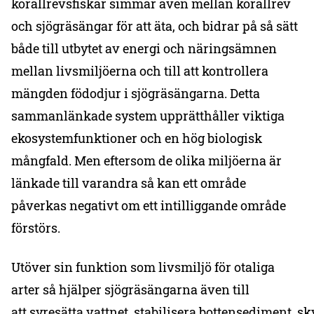
korallrevsfiskar simmar även mellan korallrev
och sjögräsängar för att äta, och bidrar på så sätt
både till utbytet av energi och näringsämnen
mellan livsmiljöerna och till att kontrollera
mängden födodjur i sjögräsängarna. Detta
sammanlänkade system upprätthåller viktiga
ekosystemfunktioner och en hög biologisk
mångfald. Men eftersom de olika miljöerna är
länkade till varandra så kan ett område
påverkas negativt om ett intilliggande område
förstörs.
Utöver sin funktion som livsmiljö för otaliga
arter så hjälper sjögräsängarna även till
att syresätta vattnet, stabilisera bottensediment, s