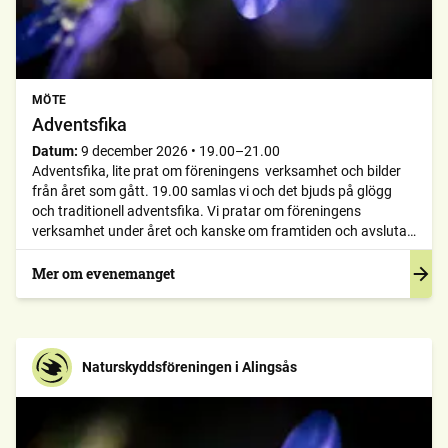
MÖTE
Adventsfika
Datum:
9 december 2026
•
19.00–21.00
Adventsfika, lite prat om föreningens verksamhet och bilder
från året som gått. 19.00 samlas vi och det bjuds på glögg
och traditionell adventsfika. Vi pratar om föreningens
verksamhet under året och kanske om framtiden och avslutar
med bilder från 2026. Plats meddelas senare. Ha koll på
hemsidan och Facebook. Ansvarig: Mats Andersson, 0706-18
Mer om evenemanget
81 23
Naturskyddsföreningen i Alingsås