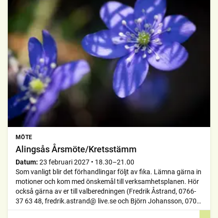
MÖTE
Alingsås Årsmöte/Kretsstämm
Datum:
23 februari 2027
•
18.30–21.00
Som vanligt blir det förhandlingar följt av fika. Lämna gärna in
motioner och kom med önskemål till verksamhetsplanen. Hör
också gärna av er till valberedningen (Fredrik Åstrand, 0766-
37 63 48, fredrik.astrand@ live.se och Björn Johansson, 0702-
39 41 53 om ni själva vill delta i föreningsarbetet eller har