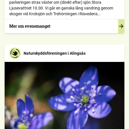
parkeringen strax väster om (direkt efter) sjön Stora
Ljusevattnet 10.00. Vi går en ganska lång vandring genom
skogen vid Kroksjön och Trehörningen i Risvedens
skogsreservat. Ta på bra skor/stövlar och ta med fika såklart.
Ansvarig: Mats Andersson 0706-188123
Mer om evenemanget
Naturskyddsföreningen i Alingsås