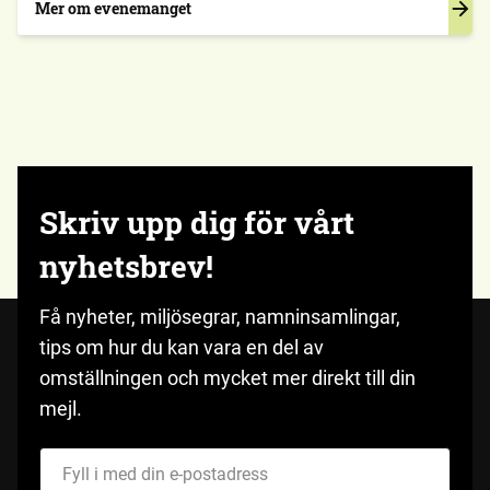
förslag på personer som bör bli förtroendevalda. Vi har också
Mer om evenemanget
olika aktivitetsgrupper, en skogs-, en Brobacka- och en
plangrupp. Ansvarig: Styrelsen Plats meddelas senare. Ha koll
på hemsidan och Facebook.
Skriv upp dig för vårt
nyhetsbrev!
Få nyheter, miljösegrar, namninsamlingar,
tips om hur du kan vara en del av
omställningen och mycket mer direkt till din
mejl.
Fyll i med din e-postadress