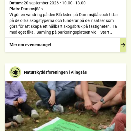
Datum:
20 september 2026
•
10.00–13.00
Plats:
Dammsjöås
Vi gör en vandring på den Blå leden på Dammsjöås och tittar
på de olika skogstyperna och funderar på de insatser som
görs för att skapa ett hållbart skogsbruk på fastigheten. Ta
med eget fika. Samling på parkeringsplatsen vid . Start
10.00. Slut 1,5 km och tre timmar senare. Ansvarig: Stefan
Bydén 0706-72 20 80
Mer om evenemanget
Naturskyddsföreningen i Alingsås