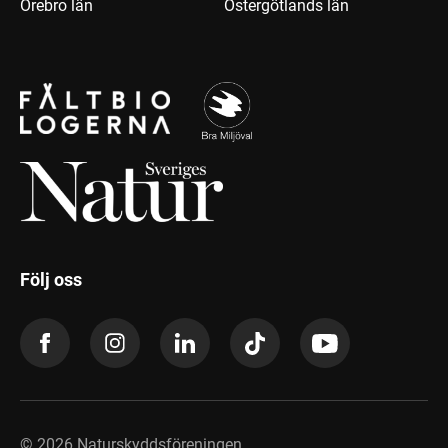
Örebro län
Östergötlands län
Följ oss
©
2026
Naturskyddsföreningen